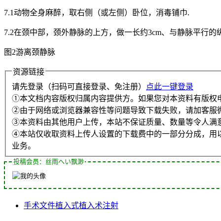
7.1动物全身麻醉，取右侧（或左侧）卧位，消毒铺巾.
7.2在颈中部，颈外静脉的上方，做一长约3cm、与静脉平行的
图2游离颈静脉
资源链接
请先登录（扫码可直接登录、免注册）
点此一键登录
①本文档内容版权归属内容提供方。如果您对本资料有版权
②由于网络或浏览器兼容性等问题导致下载失败，请加客服
③本资料由其他用户上传，本站不保证质量、数量等令人满
④本站仅收取资料上传人设置的下载费中的一部分分成，用
业务。
投稿会员：丝雨へい飘渺
手术
文件
植入式
植入术
注射