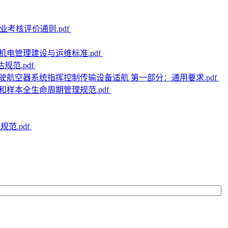
企业考核评价通则.pdf
台的机电管理建设与运维标准.pdf
估规范.pdf
23 无人驾驶航空器系统指挥控制传输设备适航 第一部分：通用要求.pdf
毒)种和样本全生命周期管理规范.pdf
规范.pdf