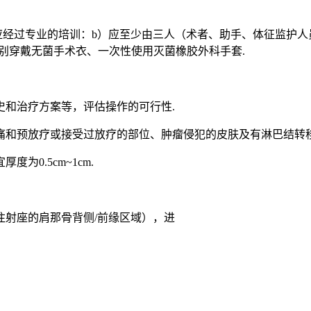
应经过专业的培训：b）应至少由三人（术者、助手、体征监护人
手分别穿戴无菌手术衣、一次性使用灭菌橡胶外科手套.
敏史和治疗方案等，评估操作的可行性.
、痛和预放疗或接受过放疗的部位、肿瘤侵犯的皮肤及有淋巴结转
为0.5cm~1cm.
置注射座的肩那骨背侧/前缘区域），进