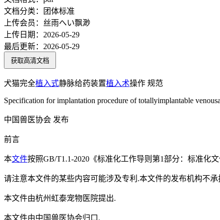
文档分类：
团体标准
上传会员：
丝雨へい飘渺
上传日期：
2026-05-29
最后更新：
2026-05-29
获取高清文档
犬猫完全
植入式
静脉给药装置
植入术
操作 规范
Specification for implantation procedure of totallyimplantable venou
中国兽医协会 发布
前言
本
文件
按照GB/T1.1-2020《标准化工作导则第1部分：标准
请注意本文件的某些内容可能涉及专利.本文件的发布机构不承
本文件由杭州虹泰宠物医院提出.
本文件由中国兽医协会归口.