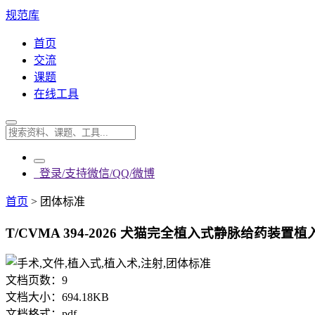
规范库
首页
交流
课题
在线工具
登录/支持微信/QQ/微博
首页
>
团体标准
T/CVMA 394-2026 犬猫完全植入式静脉给药装置植
文档页数：
9
文档大小：
694.18KB
文档格式：
pdf