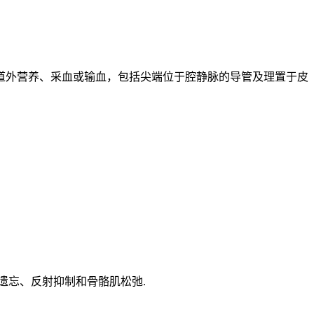
道外营养、采血或输血，包括尖端位于腔静脉的导管及理置于皮
遗忘、反射抑制和骨骼肌松弛.