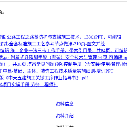
语。
公路工程之路基防护与支挡施工技术，138页PPT，可编辑
绿城-全套标准施工工艺参考节点做法-210页-图文并茂
施工企业一法三卡工作手册，带索引目录，共84页，可编
附着式升降脚手架（爬架）安全技术与管理-91页-可编辑.pp
塔吊常见问题预防控制手册（含安装/使用/管理/检
中建-基础、主体、装饰工程技术质量实施细则-培训PPT
版《中天五建施工关键工序作业指导书》.pdf
建《项目实操手册 劳务工程师》
资料信息
资料介绍