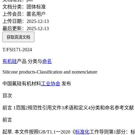
文档分类：
团体标准
上传会员：
匿名用户
上传日期：
2025-12-13
最后更新：
2025-12-13
获取高清文档
T/FSI171-2024
有机硅
产品 分类与
命名
Silicone products-Classification and nomenclature
中国氟硅有机材料
工业协会
发布
目次
前言 1范围2规范性引用文件3术语和定义4分类和命名参考文献
前言
起草. 本文件按照GB/T1.1一2020《
标准化
工作导则第1部分：