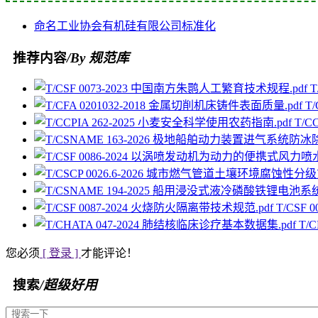
命名
工业协会
有机硅
有限公司
标准化
推荐内容
/By 规范库
T
T
T/C
T/CSF
T/
您必须
[ 登录 ]
才能评论！
搜索
/超级好用