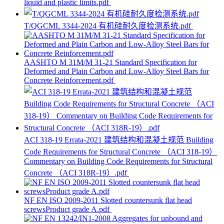
liquid and plastic limits.pdf
T/QGCML 3344-2024 有机硅耐久度检测系统.pdf
AASHTO M 31M/M 31-21 Standard Specification for
Deformed and Plain Carbon and Low-Alloy Steel Bars for
Concrete Reinforcement.pdf
ACI 318-19 Errata-2021 建筑结构和混凝土规范 Building
Code Requirements for Structural Concrete （ACI 318-19）
Commentary on Building Code Requirements for Structural
Concrete （ACI 318R-19）.pdf
NF EN ISO 2009-2011 Slotted countersunk flat head
screwsProduct grade A.pdf