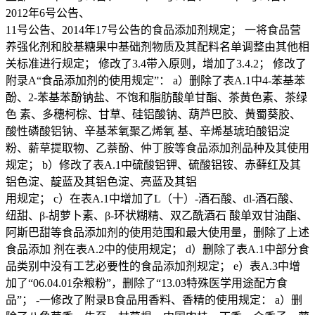
2012年6号公告、
11号公告、2014年17号公告的食品添加剂规定； 一将食品营
养强化剂和胶基糖果中基础剂物质及其配料名单调整由其他相
关标准进行规定； 修改了3.4带入原则，增加了3.4.2； 修改了
附录A“食品添加剂的使用规定”： a）删除了表A.1中4-苯基苯
酚、2-苯基苯酚钠盐、不饱和脂肪酸单甘酯、茶黄色素、茶绿
色 素、多穗柯棕、甘草、硅铝酸钠、葫芦巴胶、黄蜀葵胶、
酸性磷酸铝钠、辛基苯氧聚乙烯氧 基、辛烯基琥珀酸铝淀
粉、薪草提取物、乙萘酚、仲丁胺等食品添加剂品种及其使用
规定； b）修改了表A.1中硫酸铝钾、硫酸铝铵、赤藓红及其
铝色淀、靛蓝及其铝色淀、亮蓝及其铝
用规定； c）在表A.1中增加了L（十）-酒石酸、dl-酒石酸、
纽甜、β-胡萝卜素、β-环状糊精、双乙酰酒石 酸单双甘油酯、
阿斯巴甜等食品添加剂的使用范围和最大使用量，删除了上述
食品添加 剂在表A.2中的使用规定； d）删除了表A.1中部分食
品类别中没有工艺必要性的食品添加剂规定； e）表A.3中增
加了“06.04.01杂粮粉”，删除了“13.03特殊医学用途配方食
品”； -一修改了附录B食品用香料、香精的使用规定： a）删