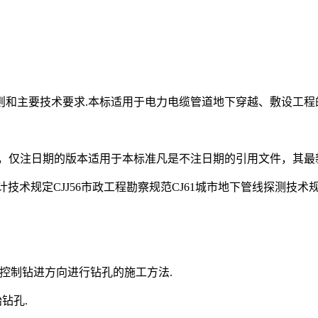
和主要技术要求.本标适用于电力电缆管道地下穿越、敷设工程
件，仅注日期的版本适用于本标准凡是不注日期的引用文件，其最
路设计技术规定CJJ56市政工程勘察规范CJ61城市地下管线探测技术
向仪测量和控制钻进方向进行钻孔的施工方法.
始钻孔.