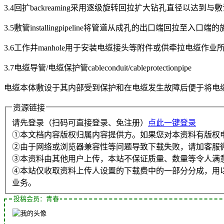
3.4回扩backreaming采用逐级旋转回拉扩大钻孔直径以达到
3.5敷管installingpipeline将管道从成孔的出口端回拉至入口端
3.6工作井manhole用于安装电缆接头等附件或供牵拉电缆作业
3.7电缆导管/电缆保护管cableconduit/cableprotectionpipe
电缆本体敷设于其内部受到保护和在电缆发生故障后便于将电缆
资源链接
请先登录（扫码可直接登录、免注册）
点此一键登录
①本文档内容版权归属内容提供方。如果您对本资料有版权
②由于网络或浏览器兼容性等问题导致下载失败，请加客服
③本资料由其他用户上传，本站不保证质量、数量等令人满
④本站仅收取资料上传人设置的下载费中的一部分分成，用
业务。
投稿会员：青春