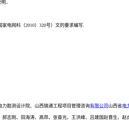
..
电网科（2010）320号）文的要求编写.
电力勘测设计院、山西锦通工程项目管理咨询
有限公司
山西省
电
、郝志刚、田海涛、高昂、张奋光、王洪峰、吕建国赵晋生、赵