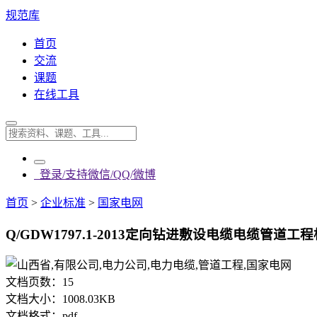
规范库
首页
交流
课题
在线工具
登录/支持微信/QQ/微博
首页
>
企业标准
>
国家电网
Q/GDW1797.1-2013定向钻进敷设电缆电缆管道工
文档页数：
15
文档大小：
1008.03KB
文档格式：
pdf