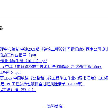
语。
中建2021版《建筑工程设计问题汇编》西南公司设
施工作业指导书.pdf
作业指导手册（101页）.pdf
中建《市政路桥施工技术标准化图集》之“桥梁工程”.docx
指引》.pdf
中国铁建《公路和市政工程施工作业指导书汇编》1316页.
中建EPC工程总承包项目全过程风险清单（2023年）
程工法汇编（531页）
资料信息