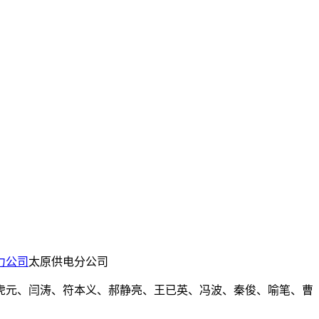
力公司
太原供电分公司
虎元、闫涛、符本义、郝静亮、王已英、冯波、秦俊、喻笔、曹