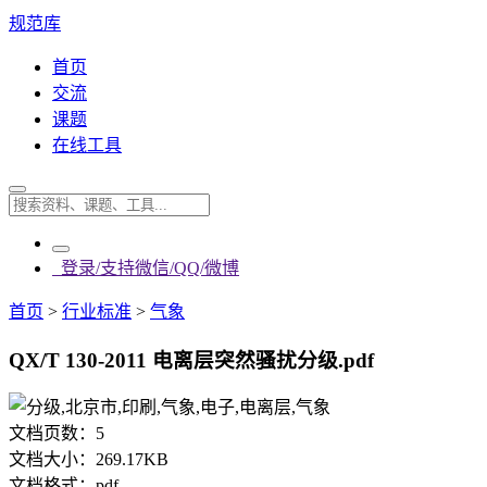
规范库
首页
交流
课题
在线工具
登录/支持微信/QQ/微博
首页
>
行业标准
>
气象
QX/T 130-2011 电离层突然骚扰分级.pdf
文档页数：
5
文档大小：
269.17KB
文档格式：
pdf