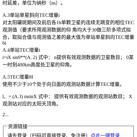
时延差，单位为纳秒（ns）。
A.3单站单星斜向TEC增量i
对太阳罐斑期间及前后各1h单颗卫星的连续无跳变的相位TEC
观测值（要求所用观测数据的仰 角均大于30做三阶多项式拟
合，取拟合值与观测值之差的最大值为单站单星斜向TEC增量
6i
A.4单站TEC增量i
i=iX sin9**(A. 2) 式中： n提供有效观测数据的卫星数目； 0某
一时刻400km高度处卫星的仰角。
A.5TEC增量8I
使用不少于10个处于向日面的观测站数据计算TEC增量。
l、=.(A.3) msinX 式中： 提供有效观测数据的观测站数目； X
观测站对应的太阳天顶角。
2...
资源链接
请先登录（扫码可直接登录、免注册）
点此一键登录