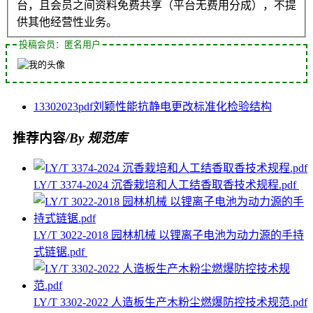
台，且会员之间资料免费共享（平台无费用分成），不提
供其他经营性业务。
投稿会员：匿名用户
1330
2023
pdf
刘颖
性能
抗静电
更改
标准化
检验
结构
推荐内容
/By 规范库
LY/T 3374-2024 沉香栽培和人工结香取香技术规程.pdf
LY/T 3022-2018 园林机械 以锂离子电池为动力源的手持
式链锯.pdf
LY/T 3302-2022 人造板生产木粉尘燃爆防控技术规范.pdf