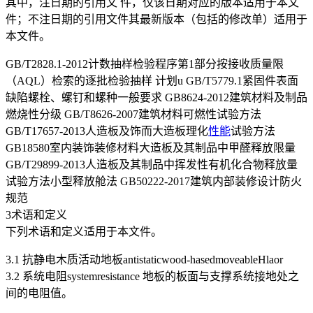
其中，注日期的引用文 件，仅该日期对应的版本适用于本文
件；不注日期的引用文件其最新版本（包括的修改单）适用于
本文件。
GB/T2828.1-2012计数抽样检验程序第1部分按接收质量限
（AQL）检索的逐批检验抽样 计划u GB/T5779.1紧固件表面
缺陷螺栓、螺钉和螺种一般要求 GB8624-2012建筑材料及制品
燃烧性分级 GB/T8626-2007建筑材料可燃性试验方法
GB/T17657-2013人造板及饰而大造板理化
性能
试验方法
GB18580室内装饰装修材料大造板及其制品中甲醛释放限量
GB/T29899-2013人造板及其制品中挥发性有机化合物释放量
试验方法小型释放舱法 GB50222-2017建筑内部装修设计防火
规范
3术语和定义
下列术语和定义适用于本文件。
3.1 抗静电木质活动地板antistaticwood-hasedmoveableHlaor
3.2 系统电阻systemresistance 地板的板面与支撑系统接地处之
间的电阻值。