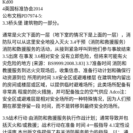
Kd00
4英国标准协会2014
公布文档PD7974-5:
3.3桥头堡 建筑物的一部分。
通常是火灾下面的一层（地下室的情况下是上面的一层），消
防队可以从这里安全地投入灭火 3.4干预（消防和救援服务）
消防和数援服务的活动，从接到紧急呼叫到他们参与事故结束
3.5出席 在事发 3.6相对安全 没有立即危险，但将来可能有火
灾危险的地方 [来源：BS9999:2008.3.83] 3.7准备时间 消防和
教援服务到达火灾现场后，收集信息、准备行动计划和确保行
动资源到位 所用的时间 3.8安全区或避难楼层 在建筑物内留出
的房间或楼层或区域，以提供临时避难场所；此类场所配备有
非常高 程度的防火措施，并可配备独立的空气供应 Adco注：
安全区或避难层是相对安全场所的一种特殊情况，因为人们预
期在那里停留一段 时间，而不是转移到最终安全的场所。
3.9战术行动 由消防和救援服务执行作战计划；通常导致并包
括灭火和/或救援；战术行动在准备 时间 4一般指导 4.1定性设
计评审 本出版文件提供了有关消防服务能力的指导，以： 通