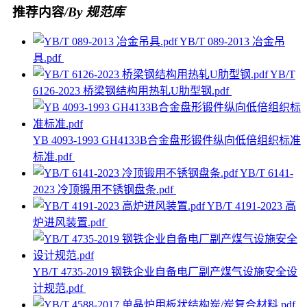
推荐内容
/By 规范库
YB/T 089-2013 冶金吊
具.pdf
YB/T
6126-2023 桥梁钢结构用热轧U肋型钢.pdf
YB 4093-1993 GH4133B合金盘形锻件纵向低倍组织标准
标准.pdf
YB/T 6141-
2023 冷顶锻用不锈钢盘条.pdf
YB/T 4191-2023 高
炉进风装置.pdf
YB/T 4735-2019 钢铁企业自备电厂副产煤气设施安全设
计规范.pdf