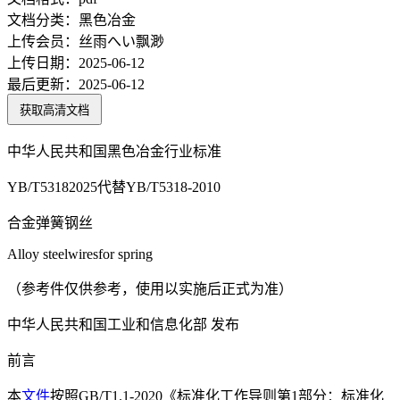
文档分类：
黑色冶金
上传会员：
丝雨へい飘渺
上传日期：
2025-06-12
最后更新：
2025-06-12
获取高清文档
中华人民共和国黑色冶金行业标准
YB/T53182025代替YB/T5318-2010
合金弹簧钢丝
Alloy steelwiresfor spring
（参考件仅供参考，使用以实施后正式为准）
中华人民共和国工业和信息化部 发布
前言
本
文件
按照GB/T1.1-2020《标准化工作导则第1部分：标准化