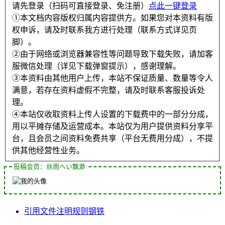
请先登录（扫码可直接登录、免注册）
点此一键登录
①本文档内容版权归属内容提供方。如果您对本资料有版
权申诉，请及时联系我方进行处理（联系方式详见页
脚）。
②由于网络或浏览器兼容性等问题导致下载失败，请加客
服微信处理（详见下载弹窗提示），感谢理解。
③本资料由其他用户上传，本站不保证质量、数量等令人
满意，若存在资料虚假不完整，请及时联系客服投诉处
理。
④本站仅收取资料上传人设置的下载费中的一部分分成，
用以平摊存储及运营成本。本站仅为用户提供资料分享平
台，且会员之间资料免费共享（平台无费用分成），不提
供其他经营性业务。
投稿会员：丝雨へい飘渺
引用
文件
注明
规则
钢铁