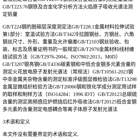
GB/T223.76钢铁及合金化学分析方法火焰原子吸收光谱法测
定钒量
GB/T224钢的脱碳层深度测定法GB/T228.1金属材料拉伸试验
第1部分：室温试验方法GB/T342冷拉圆钢丝、方钢丝、六角
钢丝尺寸、外形、重量及允许偏差GB/T2103钢丝验收、包
装、标志及质量证明书的一般规定GB/T2976金属材料线材缠
绕试验方法（GB/T2976-2004，ISO7802:2013，M0D）
GB/T3207银亮钢GB/T4336碳素钢和中低合金钢多元素含量的
测定火花放电原子发射光谱法（常规法）GB/T10561-2023钢
中非金属夹杂物含量的测定标准评级图显微检验法GB/T13298
金属显微组织检验方法GB/T20066钢和铁化学成分测定用试样
的取样和制样方法（ISO14284：1996 IDT）GB/T20123总碳硫
含量的测定高频感应炉燃烧后红外吸收法GB/T20125低合金钢
多元素的含量测定电感耦合等离子体原子发射光谱法
3术语和定义
本文件没有需要界定的术语和定义.