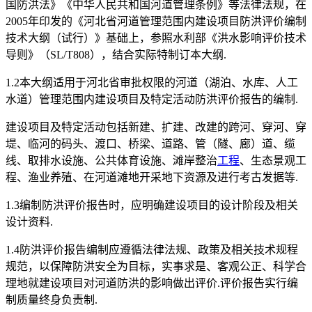
国防洪法》《中华人民共和国河道管理条例》等法律法规，在
2005年印发的《河北省河道管理范围内建设项目防洪评价编制
技术大纲（试行）》基础上，参照水利部《洪水影响评价技术
导则》（SL/T808），结合实际特制订本大纲.
1.2本大纲适用于河北省审批权限的河道（湖泊、水库、人工
水道）管理范围内建设项目及特定活动防洪评价报告的编制.
建设项目及特定活动包括新建、扩建、改建的跨河、穿河、穿
堤、临河的码头、渡口、桥梁、道路、管（隧、廊）道、缆
线、取排水设施、公共体育设施、滩岸整治
工程
、生态景观工
程、渔业养殖、在河道滩地开采地下资源及进行考古发据等.
1.3编制防洪评价报告时，应明确建设项目的设计阶段及相关
设计资料.
1.4防洪评价报告编制应遵循法律法规、政策及相关技术规程
规范，以保障防洪安全为目标，实事求是、客观公正、科学合
理地就建设项目对河道防洪的影响做出评价.评价报告实行编
制质量终身负责制.