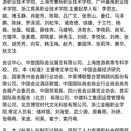
游职业技术学院、上海市曹杨职业技术学校、广州番禺职业技
术学院、浙江育英职业技术学院.主要起草人有：李思志、
姚、褚玉静、肖能芳、陈聪、吕广文、张恩山、姜红、马泽
鹏、陈妹、罗泽润、刘松萍、 诸奇德、徐婕、于兰竹、杨
薇、张磊、程嘉、薛桂亮、马建明、汤育东、李晓莉、商军、
方璐萍、张素霞、郑晓星、钟秀玉、刘硕、李悦玫、刘艳、张
欢、胡芳芳、向军、韩玉梅、赵齐、秦国萍、张莉萍、黄华、
狄文法.
会议中心、中旅国际会议展览有限公司、上海旅游高等专科学
校、 四、本《标准》主要审定单位有：中国会展经济研究
会、国家贵州省会展行业协会、中青博联整合营销顾向股份有
限公司、中国会议酒店联盟、中国国际商会商业行业商会商务
会展产业委员会、中国贸易报、四川省会议展览业协会、首实
国际商务服务（北京） 有限公司、中建科工集团运营管理有
限公司、北京博觉时代文化科技有限公司、浙江金融职业学
院.审定人员有：储祥银、刘海莹、武少源、周春雨、孙妍、
张萌萌、宋波、何英、崔宁、索丹萌.
五、本《标准》在制定过程中，得到了人力资源和社会保障部