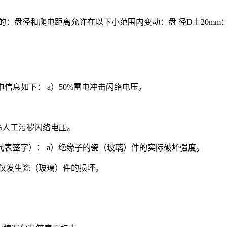
一的：盘径和爬电距离允许在以下小范围内变动：盘 径D土20mm
子组装申信息如下： a）50%雷电冲击闪络电压。
的50%人工污秽闪络电压。
授权代表签字）： a）绝缘子的瓷（玻璃）件的实际破坏强度。
仅发生瓷（玻璃）件的损坏。