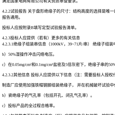
满足国家电网有限公司有关资质审查要求。
4.2.2试验报告 关于盘形绝缘子的尺寸：结构高度的选择是唯
报告通用。
投标人应按附录B填写定型试验报告清单。
4.2.3投标人应提供（若有）更多的有关信息
4.2.3.1绝缘子组装串信息（1000kV，39~71片/串） 绝缘
b）50%湿操作冲击闪络电压。
c）在0.05mg/cm²和0.1mg/cm²盐密及5倍灰密下，绝缘子串
4.2.3.2其他信息 投标人应提供以下信息（注：需要投标人
制造厂应使用加强铁帽钢脚组装绝缘子， 并在机械破坏试验中
b）瓷绝缘子的气孔率（包括开孔、闭孔气孔率）。
c）投标产品的全过程合格率。