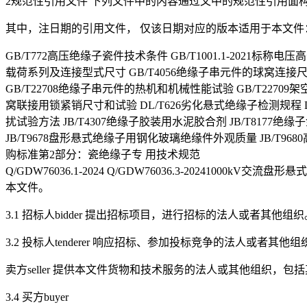
2规范性引用文件 下列文件中的内容通过文中的规范性引用面
其中，注日期的引用文件， 仅该日期对应的版本适用于本文件
GB/T772高压绝缘子瓷件技术条件 GB/T1001.1-2021
载荷系列及连接型式尺寸 GB/T4056绝缘子串元件的球窝连接
GB/T22708绝缘子串元件的热机和机械性能试验 GB/T227
窝联接用锁紧销尺寸和试验 DL/T626劣化悬式绝缘子检测规程 D
扰试验方法 JB/T4307绝缘子胶装用水泥胶合剂 JB/T8177绝
JB/T9678盘形悬式绝缘子用钢化玻璃绝缘件外观质量 JB/T968
购标准第2部分：瓷绝缘子专 用技术规范
Q/GDW76036.1-2024 Q/GDW76036.3-202410
本文件。
3.1 招标人bidder 提出招标项目，进行招标的法人或者其他组织
3.2 投标人tenderer 响应招标、参加投标竞争的法人或者其他组
卖方seller 提供本文件货物和技术服务的法人或其他组织，包
3.4 买方buyer