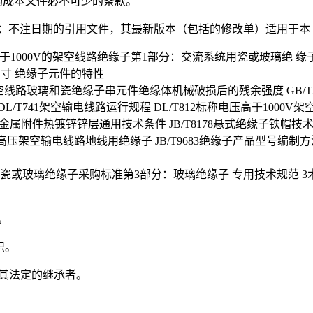
构成本文件必不可少的条款。
：不注日期的引用文件，其最新版本（包括的修改单）适用于本
标称电压高于1000V的架空线路绝缘子第1部分：交流系统用瓷或玻璃绝
尺寸 绝缘子元件的特性
09架空线路玻璃和瓷绝缘子串元件绝缘体机械破损后的残余强度 GB/T2
L/T741架空输电线路运行规程 DL/T812标称电压高于1000V
缘子金属附件热镀锌锌层通用技术条件 JB/T8178悬式绝缘子铁帽技术条
0高压架空输电线路地线用绝缘子 JB/T9683绝缘子产品型号编制方法 Q
00kV交流盘形悬式瓷或玻璃绝缘子采购标准第3部分：玻璃绝缘子 专用技术规范
。
织。
括其法定的继承者。