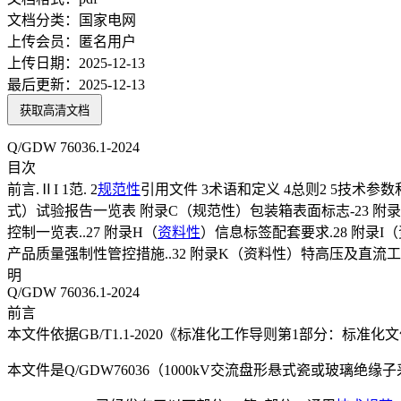
文档分类：
国家电网
上传会员：
匿名用户
上传日期：
2025-12-13
最后更新：
2025-12-13
获取高清文档
Q/GDW 76036.1-2024
目次
前言.ⅡI 1范. 2
规范性
引用文件 3术语和定义 4总则2 5技术参
式）试验报告一览表 附录C（规范性）包装箱表面标志-23 附
控制一览表..27 附录H（
资料性
）信息标签配套要求.28 附
产品质量强制性管控措施..32 附录K（资料性）特高压及直
明
Q/GDW 76036.1-2024
前言
本文件依据GB/T1.1-2020《标准化工作导则第1部分：标
本文件是Q/GDW76036（1000kV交流盘形悬式瓷或玻璃绝