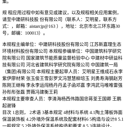
集。
规 程应用过程中如有意见或建议，以及规程相关应用案例，
请至中建研科技股 份有限公司（联系人：艾明星，联系方
式：，邮箱：aistarcjp@163 ），地址：北京市北三环东路30
号，邮编：100013）。
本规程主编单位：中建研科技股份有限公司 江苏新嘉理生态
环境材料股份有限公司 本规程参编单位：中国建筑科学研究
院有限公司 国家建筑节能质量监督检验中心 中建材中研益科
技有限公司 河北省建筑科学研究院有限公司 中国建筑一局
（集团)有限公司 本规程主要起草人员：艾明星王维成石永李
紫伊廖材荣 张玉俊王雪彭罗文冯慧慧柳培玉 刘勇寿海钢赵芳
陈刚王继梅 李永李运闯杨丹丹孟子函邓嘉 李鸿武马唯唯雷强
孙彤彤张磊 贾薇冯建衡王莉
本规程主要审查人员：李清海杨西伟路国忠蒋荃王国卿 王鹏
起谢锋
目次 1总则， 2术语 3基本规定 4材料与系统 4.1陶土薄板饰面
保温装饰板 4.2外墙外保温系统及配套材料6 5构造与设计8 5.1
一般规定 5.2外墙外保温系统构造和要求.8 5.3连接设计。