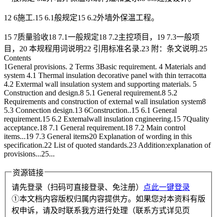
12 6施工.15 6.1般规定15 6.2外墙外保温工程。
15 7质量验收18 7.1一般规定18 7.2主控项目，19 7.3一般项
目，20 本规程用词说明22 引用标准名录.23 附：条文说明.25
Contents
1General provisions. 2 Terms 3Basic requirement. 4 Materials and
system 4.1 Thermal insulation decorative panel with thin terracotta
4.2 Extermal wall insulation system and supporting materials. 5
Construction and design.8 5.1 General requirement.8 5.2
Requirements and construction of external wall insulation system8
5.3 Connection design.13 6Construction..15 6.1 General
requirement.15 6.2 Extemalwall insulation cngineering.15 7Quality
acceptance.18 7.1 General requirement.18 7.2 Main control
items...19 7.3 General items20 Explanation of wording in this
specification.22 List of quoted standards.23 Addition:explanation of
provisions...25...
资源链接
请先登录（扫码可直接登录、免注册）
点此一键登录
①本文档内容版权归属内容提供方。如果您对本资料有版
权申诉，请及时联系我方进行处理（联系方式详见页