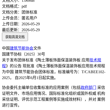
文档大小：
1.06MB
文档格式：
pdf
文档分类：
团体标准
上传会员：
匿名用户
上传日期：
2026-05-29
最后更新：
2026-05-29
获取高清文档
中国
建筑节能
协会
文件
国建节协标（2025）30号
关于发布团体标准《陶土薄板饰面保温装饰板 应用
技术规
程
》的公告 现批准《陶土薄板饰面保温装饰板应用技术规程
为中国 建筑节能协会团体标准，标准编号为：T/CABEE102-
2025， 自2025年6月1日起实施。
协会委托主编单位收集标准的应用案例（包括
政府部门
采信
证明文件、市场应用情况、国际标准化组织或国外权威 机构
采信证明、评优示范工程案例等实施成效材料），并对 案例
进行宣传。