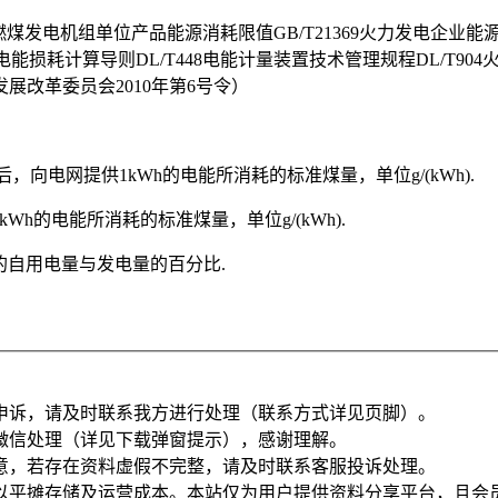
燃煤发电机组单位产品能源消耗限值GB/T21369火力发电企业能源计
力网电能损耗计算导则DL/T448电能计量装置技术管理规程DL/T
改革委员会2010年第6号令）
厂扣除自用电后，向电网提供1kWh的电能所消耗的标准煤量，单位g/(kWh).
电厂每发电1kWh的电能所消耗的标准煤量，单位g/(kWh).
产过程中的自用电量与发电量的百分比.
申诉，请及时联系我方进行处理（联系方式详见页脚）。
微信处理（详见下载弹窗提示），感谢理解。
意，若存在资料虚假不完整，请及时联系客服投诉处理。
以平摊存储及运营成本。本站仅为用户提供资料分享平台，且会