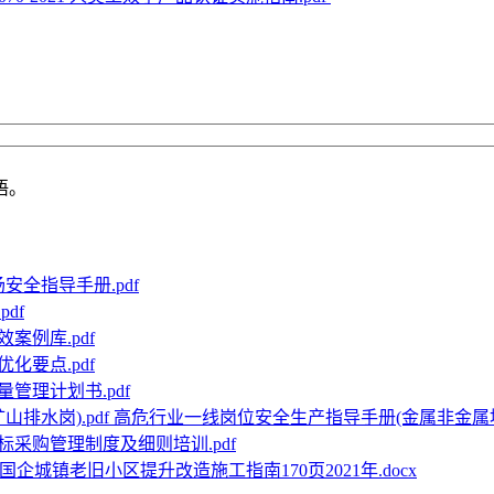
语。
安全指导手册.pdf
df
案例库.pdf
化要点.pdf
管理计划书.pdf
高危行业一线岗位安全生产指导手册(金属非金属地下
标采购管理制度及细则培训.pdf
国企城镇老旧小区提升改造施工指南170页2021年.docx