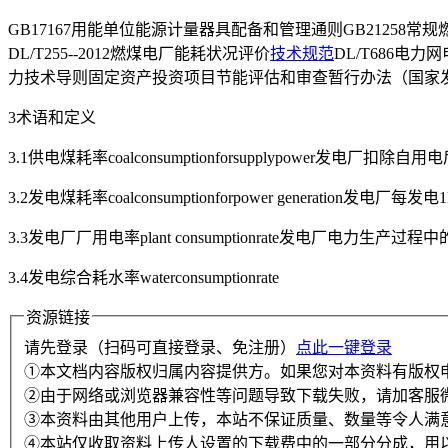
GB17167用能单位能源计量器具配备和管理通则GB21258常规
DL/T255--2012燃煤电厂能耗状况评价
技术规范
DL/T686电
力技术导则固定资产投资项目节能评估和审查暂行办法（国家发展
3术语和定义
3.1供电煤耗率coalconsumptionforsupplypower发电
3.2发电煤耗率coalconsumptionforpower generation发
3.3发电厂厂用电率plant consumptionrate发电厂电力生
3.4发电综合耗水率waterconsumptionrate
资源链接
请先登录（扫码可直接登录、免注册）
点此一键登录
①本文档内容版权归属内容提供方。如果您对本资料有版权
②由于网络或浏览器兼容性等问题导致下载失败，请加客服
③本资料由其他用户上传，本站不保证质量、数量等令人满
④本站仅收取资料上传人设置的下载费中的一部分分成，用