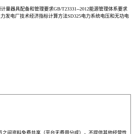
量器具配备和管理要求GB/T23331--2012能源管理体系要求
904火力发电厂技术经济指标计算方法SD325电力系统电压和无功电
员之间资料免费共享（平台无费用分成），不提供其他经营性