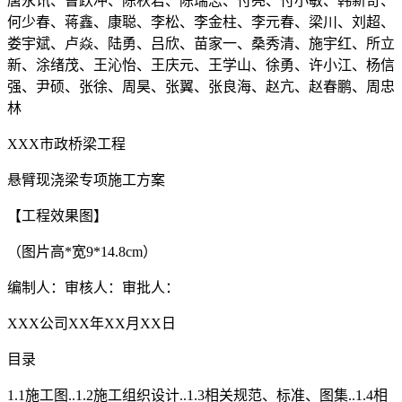
唐永讯、曹跃冲、陈秋君、陈瑞志、付亮、付小敏、韩新奇、
何少春、蒋鑫、康聪、李松、李金柱、李元春、梁川、刘超、
娄宇斌、卢焱、陆勇、吕欣、苗家一、桑秀清、施宇红、所立
新、涂绪茂、王沁怡、王庆元、王学山、徐勇、许小江、杨信
强、尹硕、张徐、周昊、张翼、张良海、赵亢、赵春鹏、周忠
林
XXX市政桥梁工程
悬臂现浇梁专项施工方案
【工程效果图】
（图片高*宽9*14.8cm）
编制人：审核人：审批人：
XXX公司XX年XX月XX日
目录
1.1施工图..1.2施工组织设计..1.3相关规范、标准、图集..1.4相