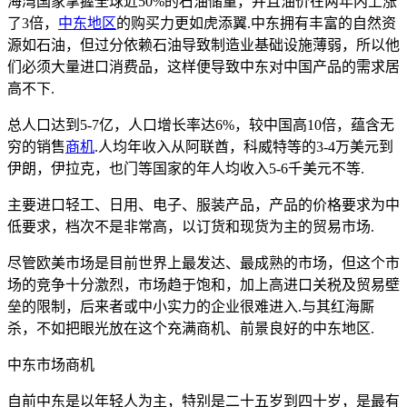
海湾国家掌握全球近50%的石油储量，并且油价在两年内上涨
了3倍，
中东地区
的购买力更如虎添翼.中东拥有丰富的自然资
源如石油，但过分依赖石油导致制造业基础设施薄弱，所以他
们必须大量进口消费品，这样便导致中东对中国产品的需求居
高不下.
总人口达到5-7亿，人口增长率达6%，较中国高10倍，蕴含无
穷的销售
商机
.人均年收入从阿联酋，科威特等的3-4万美元到
伊朗，伊拉克，也门等国家的年人均收入5-6千美元不等.
主要进口轻工、日用、电子、服装产品，产品的价格要求为中
低要求，档次不是非常高，以订货和现货为主的贸易市场.
尽管欧美市场是目前世界上最发达、最成熟的市场，但这个市
场的竞争十分激烈，市场趋于饱和，加上高进口关税及贸易壁
垒的限制，后来者或中小实力的企业很难进入.与其红海厮
杀，不如把眼光放在这个充满商机、前景良好的中东地区.
中东市场商机
自前中东是以年轻人为主，特别是二十五岁到四十岁，是最有