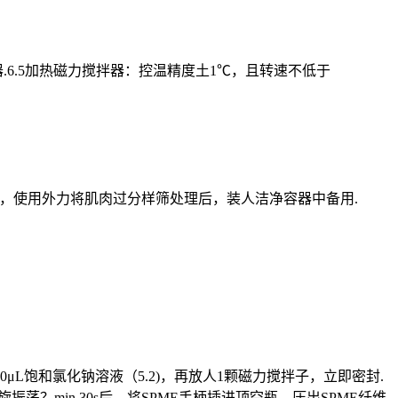
涡旋振荡器.6.5加热磁力搅拌器：控温精度土1℃，且转速不低于
均质处理，使用外力将肌肉过分样筛处理后，装人洁净容器中备用.
）、950μL饱和氯化钠溶液（5.2)，再放人1颗磁力搅拌子，立即密封.
振荡？min.30s后，将SPME手柄插进顶空瓶，压出SPME纤维