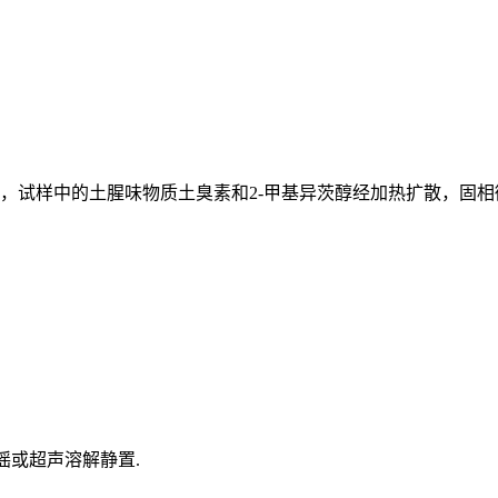
内，试样中的土腥味物质土臭素和2-甲基异茨醇经加热扩散，固
振摇或超声溶解静置.