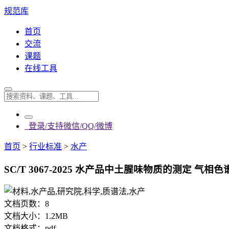
规范库
首页
交流
课题
在线工具
登录/支持微信/QQ/微博
首页
>
行业标准
>
水产
SC/T 3067-2025 水产品中土腥味物质的测定 气相色
文档页数：
8
文档大小：
1.2MB
文档格式：
pdf