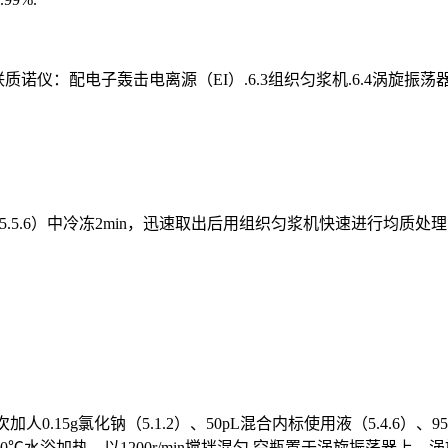
1气相色谱-串联质诺仪：配电子轰击电离源（EI）.6.3组织匀浆机.6.4
于液氮（5.5.6）中冷冻2min，迅速取出后用组织匀浆机快速进行
部依次加人0.15g氯化钠（5.1.2）、50pL混合内标使用液（5.4.6
℃水浴加热，以1200r/min搅拌混匀 空瓶置于涡旋振荡器上，涡旋