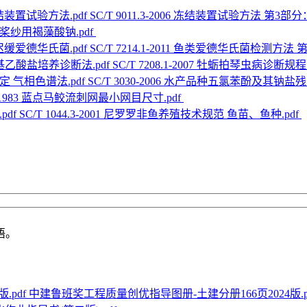
SC/T 9011.3-2006 冻结装置试验方法 第
 纺织桨纱用褐藻酸钠.pdf
SC/T 7214.1-2011 鱼类爱德华氏菌检测方
SC/T 7208.1-2007 牡蛎拍琴虫病诊
SC/T 3030-2006 水产品种五氯苯酚及其钠
1-1983 蓝点马鲛流刺网最小网目尺寸.pdf
SC/T 1044.3-2001 尼罗罗非鱼养殖技术规范 鱼苗、鱼种.pdf
语。
中建鲁班奖工程质量创优指导图册-土建分册166页2024版.p