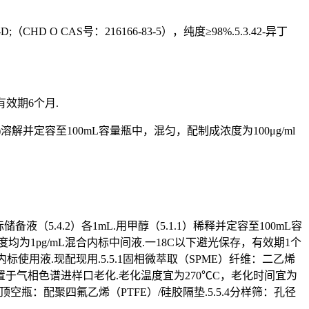
;（CHD O CAS号：216166-83-5），纯度≥98%.5.3.42-异丁
有效期6个月.
.1)溶解并定容至100mL容量瓶中，混匀，配制成浓度为100μg/ml
（5.4.2）各1mL.用甲醇（5.1.1）稀释并定容至100mL容
度均为1pg/mL混合内标中间液.一18C以下避光保存，有效期1个
合内标使用液.现配现用.5.5.1固相微萃取（SPME）纤维：二乙烯
先将其置于气相色谱进样口老化.老化温度宜为270℃C，老化时间宜为
L顶空瓶：配聚四氟乙烯（PTFE）/硅胶隔垫.5.5.4分样筛：孔径