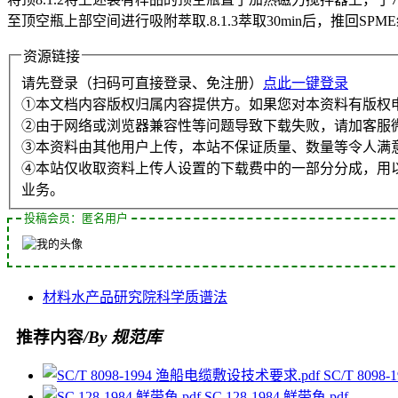
至顶空瓶上部空间进行吸附萃取.8.1.3萃取30min后，推回SP
资源链接
请先登录（扫码可直接登录、免注册）
点此一键登录
①本文档内容版权归属内容提供方。如果您对本资料有版权
②由于网络或浏览器兼容性等问题导致下载失败，请加客服
③本资料由其他用户上传，本站不保证质量、数量等令人满
④本站仅收取资料上传人设置的下载费中的一部分分成，用
业务。
投稿会员：匿名用户
材料
水产品
研究院
科学
质谱法
推荐内容
/By 规范库
SC/T 809
SC 128-1984 鲜带鱼.pdf