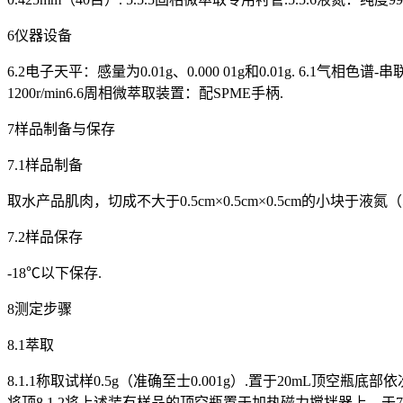
6仪器设备
6.2电子天平：感量为0.01g、0.000 01g和0.01g. 6.
1200r/min6.6周相微萃取装置：配SPME手柄.
7样品制备与保存
7.1样品制备
取水产品肌肉，切成不大于0.5cm×0.5cm×0.5cm的小块
7.2样品保存
-18℃以下保存.
8测定步骤
8.1萃取
8.1.1称取试样0.5g（准确至士0.001g）.置于20mL顶空瓶底
将顶8.1.2将上述装有样品的顶空瓶置于加热磁力搅拌器上，于70