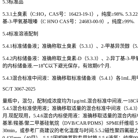
5.3标准品
5.3.1土臭素（C:HO，CAS号：16423-19-1），纯度≥98%. 5.3.2
基-3-甲氧基哦嗪（C HNO CAS号：24683-00-9），纯度≥99%.
5.4标准溶液配制
5.4.1标准储备液；准确称取土臭素（5.3.1）、2-甲基异茨醇（5
5.4.2内标储备液：准确称取土臭素-D（5.3.3）、2-异丁基-3-
的内标储备液.一18℃以下避光保存，有效期6个月.
5.4.3混合标准中间液：准确移取标准储备液（5.4.1）各1mL.用
SC/T 3067-2025
量瓶中，混匀，配制成浓度均为1μg/mL混合标准中间液.一18C以
5.4.5混合标准使用液；准确移取适量的混合标准中间液（5.4.
月.现配现用，5.4.6混合内标使用液：准确移取适量的混合内标中间液
基苯/羧基/聚二甲基硅氧烷（DVB/CAR/PDMS）SPME纤维
30min，或参考厂商建议的老化温度与时间.5.5.2磁性聚四氟磁力
0.425mm（40目）. 5.5.5固相微萃取专用衬管.5.5.6液氮：纯度99.