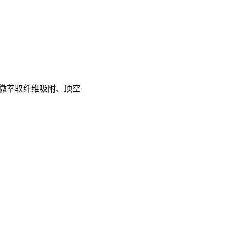
相微萃取纤维吸附、顶空