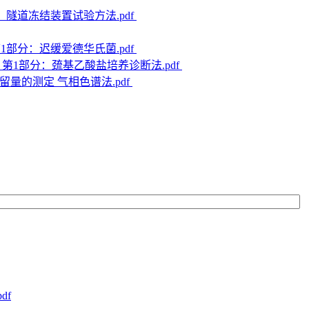
3部分：隧道冻结装置试验方法.pdf
法 第1部分：迟缓爱德华氏菌.pdf
断规程 第1部分：巯基乙酸盐培养诊断法.pdf
盐残留量的测定 气相色谱法.pdf
df