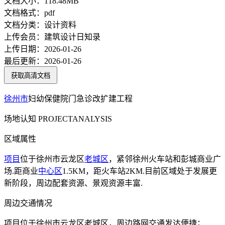
文档大小：
118.48MB
文档格式：
pdf
文档分类：
设计资料
上传会员：
建筑设计日知录
上传日期：
2026-01-26
最后更新：
2026-01-26
获取高清文档
徐州市
妇幼保健院门急诊改扩建工程
场地认知 PROJECTANALYSIS
区域属性
项目
位于徐州市云龙区
老城区
，紧邻徐州火车站和彭城商业广
场.距商业
中心区
1.5KM，距火车站2KM.目前区域处于发展更
新阶段，周边配套资源、景观资源丰富.
周边交通情况
项目位于徐州市云龙区老城区，周边路网交通发达便捷；