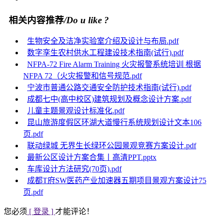
相关内容推荐
/Do u like ?
生物安全及洁净实验室介绍及设计与布局.pdf
数字孪生农村供水工程建设技术指南(试行).pdf
NFPA-72 Fire Alarm Training 火灾报警系统培训 根据
NFPA 72（火灾报警和信号规范.pdf
宁波市普通公路交通安全防护技术指南(试行).pdf
成都七中(高中校区)建筑规划及概念设计方案.pdf
儿童主题景观设计标准化.pdf
昆山旅游度假区环湖大道慢行系统规划设计文本106
页.pdf
联动绿城 无界生长绿环公园景观竞赛方案设计.pdf
最新公区设计方案合集丨高清PPT.pptx
车库设计方法研究(70页).pdf
成都T府SW医药产业加速器五期项目景观方案设计75
页.pdf
您必须
[ 登录 ]
才能评论！