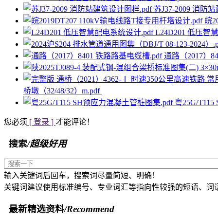
苏J37-2009 消防
皖2
L24D201 低压智
通路（2017）8
桥墩（32/48/32）m.pdf
粤25G/T1
您必须
[ 登录 ]
才能评论！
搜索
/超级好用
输入关键词后回车，搜索词尽量简短、明确！
关键词建议使用标准编号、专业词汇等指向性较强的短语、词
最新精选资料
/Recommend