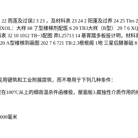
过误2 3 23 ，及材科表 23 24 2 阳蓬及过养 24 25 Tles 2
OL：大样 68 了型楼梯剂配医 6 29 TB3大样（B型） 29 7 6 XQL=
 32 10 1012 TB~3配图 弄L25713 14 基胃踏多板投计明，材科表
 520 A型楼梯到画图 202 7 6 721 TB:2.3根根阁 1地 三星后酵基础
民用键筑和工业附展提筑，而不尊用于下列几种条件：
度在100°C从上的细商温杀件函楼极，屋面板3.腐独性介质作用
600毫米