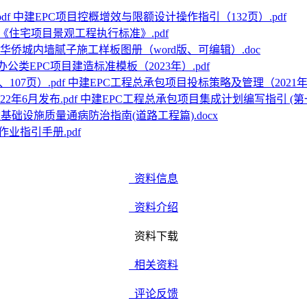
中建EPC项目控概增效与限额设计操作指引（132页）.pdf
《住宅项目景观工程执行标准》.pdf
华侨城内墙腻子施工样板图册（word版、可编辑）.doc
办公类EPC项目建造标准模板（2023年）.pdf
中建EPC工程总承包项目投标策略及管理（2021年编
中建EPC工程总承包项目集成计划编写指引 (第一版)
基础设施质量通病防治指南(道路工程篇).docx
业指引手册.pdf
资料信息
资料介绍
资料下载
相关资料
评论反馈