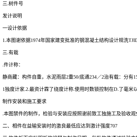
三.树件号
发计说明
一设计依据
1.本图谢依据1974年国家建变批准的钢混凝土结构设计规洗TJID
三.有栽
.件计称：
静商藏：构件自重，水泥雨层2重50/底通234／2治有载：分有150:20
1独度计家.2.最资计霖了绕度计称.使用时数锁控制在D.了毫米
制作安装和施工要求
.本图禁件的制作，检验与安装应按照谢前致工独施工及验收观免G
二、相件在益输安装时的激良最低应达到激计强度707