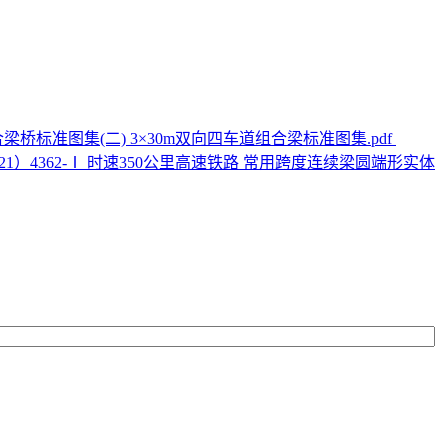
混组合梁桥标准图集(二) 3×30m双向四车道组合梁标准图集.pdf
21）4362-Ⅰ 时速350公里高速铁路 常用跨度连续梁圆端形实体