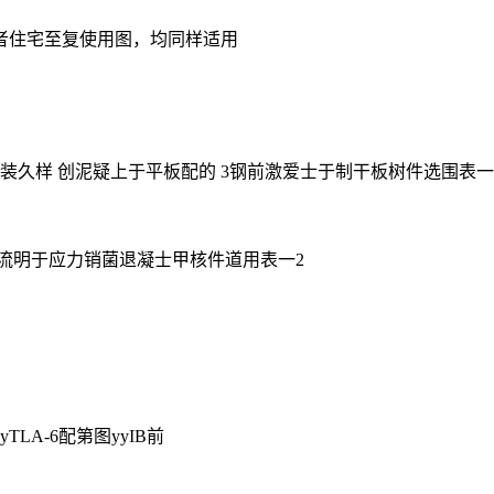
山东者住宅至复使用图，均同样适用
装久样 创泥疑上于平板配的 3钢前激爱士于制干板树件选围表一2 
用流明于应力销菌退凝士甲核件道用表一2
YyTLA-6配第图yyIB前