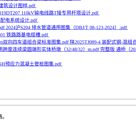
站建筑设计图样.pdf
019DT207 110kV输电线路T接专用杆塔设计.pdf
慧配电系统设计.pdf
2024沪S204 排水管道通用图集（DBJ/T 08-123-2024）.pdf
401 铁路路基电缆槽.pdf
陕2025TJ089-4 装配式钢-
完整版 通桥（20
15 SH预应力混凝土管桩图集.pdf
语。