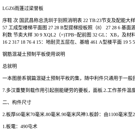
LGZ6雨蓬过梁誉板
序鞋 次 国武昌称总洗圳于别照消明表 22 TB:23节支及配能大样 22 而莲及
57 工成型楼梯平面图 27 28 B型提梯授板照（8） 27 28 6 基面源X
利数 节卖大样 30 9 XQL2（=)TPB~配前图 32 GL：XB，及材料表
16 2 317 18 76 4 15：地耐灵五层在、基暗 461 A型楼平面 19 5
钢筋混凝土预制平板使用说明
总就明
一本图册系钢篇混疑土预制平枚的集，随中利件只通用于一般
7.多汉重雙到载作用引起捌能硬劳的要板，面板.2.工作茶件温
二、构件尺寸
2.板厚60毫米70毫米.80毫米.90毫米风神3.板龄：由1100毫米至2
1.板電：490屯术