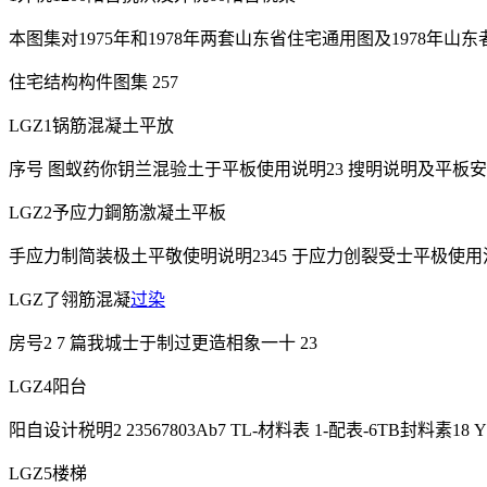
本图集对1975年和1978年两套山东省住宅通用图及1978年
住宅结构构件图集 257
LGZ1锅筋混凝土平放
序号 图蚁药你钥兰混验土于平板使用说明23 搜明说明及平板安
LGZ2予应力鋼筋激凝土平板
手应力制简装极土平敬使明说明2345 于应力创裂受士平极使
LGZ了翎筋混凝
过染
房号2 7 篇我城士于制过更造相象一十 23
LGZ4阳台
阳自设计税明2 23567803Ab7 TL-材料表 1-配表-6TB封料素18 
LGZ5楼梯