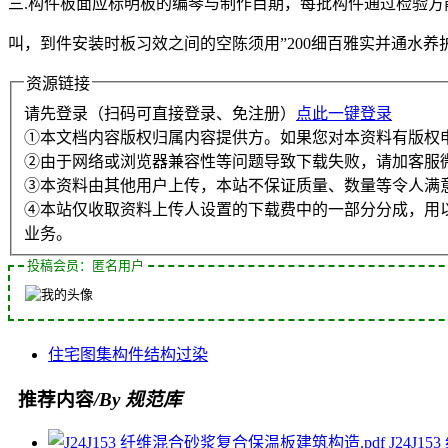
三.构件板面应标明板的编琴与制作目期，每批构件通过检验方
叫，到件安装时板习效之间的空陈须用”200细百雅实并通水
资源链接
请先登录（扫码可直接登录、免注册）
点此一键登录
①本文档内容版权归属内容提供方。如果您对本资料有版权
②由于网络或浏览器兼容性等问题导致下载失败，请加客服
③本资料由其他用户上传，本站不保证质量、数量等令人满
④本站仅收取资料上传人设置的下载费中的一部分分成，用
业务。
投稿会员：匿名用户
住宅
图集
构件
结构
过染
推荐内容
/By 规范库
J24J