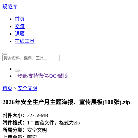
规范库
首页
交流
课题
在线工具
登录/支持微信/QQ/微博
首页
>
安全文明
2026年安全生产月主题海报、宣传展板(100张).zip
附件大小：
327.59MB
附件格式：
1个直链文件，格式为zip
所属分类：
安全文明
上传会员：
阿宏