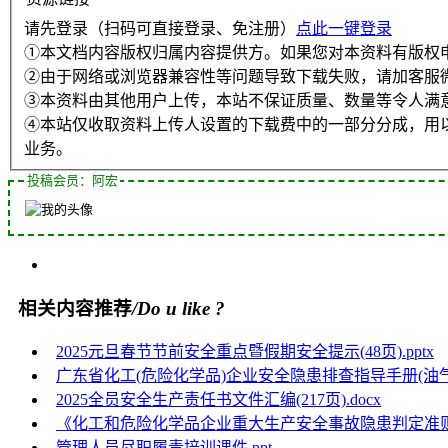
请先登录（扫码可直接登录、免注册）
点此一键登录
①本文档内容版权归属内容提供方。如果您对本资料有版权
②由于网络或浏览器兼容性等问题导致下载失败，请加客服
③本资料由其他用户上传，本站不保证质量、数量等令人满
④本站仅收取资料上传人设置的下载费中的一部分分成，用
业务。
投稿会员：阿宏
相关内容推荐
/Do u like ?
2025元旦春节节前安全重点暨假期安全提示(48页).pptx
广东省化工(危险化学品)企业安全隐患排查指导手册(油气储
2025全员安全生产责任书文件汇编(217页).docx
《化工和危险化学品企业重大生产安全事故隐患判定准则》AQ30
管理人员尽职履责培训课件.ppt