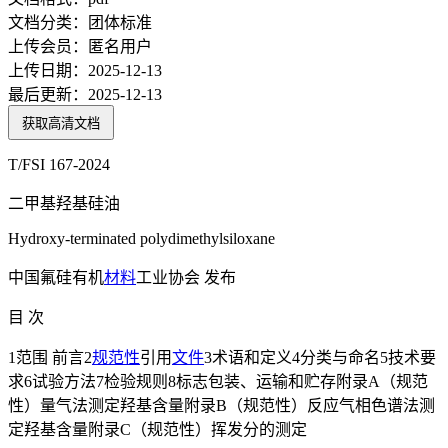
文档分类：
团体标准
上传会员：
匿名用户
上传日期：
2025-12-13
最后更新：
2025-12-13
获取高清文档
T/FSI 167-2024
二甲基羟基硅油
Hydroxy-terminated polydimethylsiloxane
中国氟硅有机
材料
工业协会 发布
目 次
1范围 前言2
规范性
引用
文件
3术语和定义4分类与命名5技术要
求6试验方法7检验规则8标志包装、运输和贮存附录A（规范
性）量气法测定羟基含量附录B（规范性）反应气相色谱法测
定羟基含量附录C（规范性）挥发分的测定