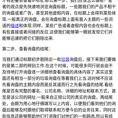
才有必要去查看IP地址.那么第一步，我们应该怎么做呢？笔
者的观点是先快速地浏览询盘标题，一些跟我们的产品不相干
的询盘或者广告，甚至其他虚假内容，在标题上会得到某些体
现.一般真正的询盘，会在询盘标题上面有直入主题的一些词
语的
描述
和体现.同样，某些广告或者虚假内容也会在标题上
有些直接或者间接的反应.这使我们能够第一眼就发现它们并
能够迅速的把它们剔除出来.
第二步、查看询盘的结尾：
当我们通过标题初步剔除出一批
垃圾
询盘后，接下来我们要做
的是第二部的辨别工作.在这个时候，可能很多同行就会迫不
及待地打开询盘逐一详细地查看询盘的具体内容了.其实这里
面还有相当一部分的垃圾询盘在等着我们上当.这时候不应该
先看询盘的主题内容而是反其道而行之先看询盘的结尾.看结
尾是否有完整的署名、公司名称、详细的地址和联系方式，甚
至是该公司的网址.一般来自正规公司的真实的询盘，再结尾
处，会颇为用心地仔细填写以上内容，以便我们看到他们的询
盘后能够及时跟他们取得联系和方便今后的业务往来，同时这
些信息还能够帮助他们打消我们对他们的一些顾虑.所以有经