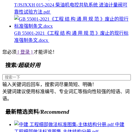
T/JSJXXH 015-2024 柴油机电控共轨系统 进油计量阀可
靠性试验方法.pdf
GB 55001-2021《工程 结 构 通 用 规 范 》废止的现行标
准强制条文.docx
您必须
[ 登录 ]
才能评论！
搜索
/超级好用
输入关键词后回车，搜索词尽量简短、明确！
关键词建议使用标准编号、专业词汇等指向性较强的短语、词
语。
最新精选资料
/Recommend
中建
工程细部做法标准图集-主体结构分册.pdf