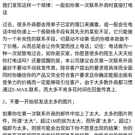
我们发现这样一个规律：一般如你第一次联系外商时直接打电
话
过去，很多外商都会用单子已定的借口来搪塞，或一般会在电
话中给你递上一个极联络手段有其先天的某些不足，它只能做
为一个补充性的联系手段，切莫动不动第 低的你根本就做不
了价格，从而总是会让你失望而挂上电话；记住：电话做为一
种一次就致电过去，如你是买家，你愿意很多的陌生人天天给
你打电话吗？还要提醒的是，本公司建议会员第一次联系外商
最好不要动不动就发传真，除非客户提出的要求很具体而全面
同时你确信你的产品又完全符合客户要求且你确定能报出极有
竞争力的价格而一定能够吸引住客户，由于大多数外商都习惯
通过E-MAIL联系，而大多不肯多花时间在回复传真上.
2，不要一开始就发送太多的图片；
如果你在第一次联系外商的邮件中加上了太大、太多的图片附
件，所谓“太大”，超过1M的就为太大，而所谓"太多”，超过3
幅即为太多，则很可能会出现如下你不愿意出现的结果：你的