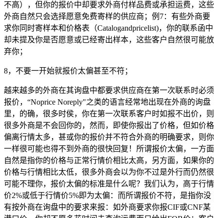
不高），但你的报价中却要求外商付样品费或承担运费，这些
外商自然只会选择愿意免费寄样的供应商；例7：有些外商要
求你同时寄样本和价格表（Catalogandpricelist)，你的联系函中
却未提及你是否愿意或已经寄出样本，这些客户自然很可能放
弃你；
8，不要一开始就报价太偏甚至不符；
越来越多的外商在其询盘中都要求供应商在第一次联系时必须
报价，“Noprice Noreply"之类的语言经常地出现在外商的询盘
里，的确，很多时侯，你在第一次联系客户时如报不出价，则
很多外商是不会回你的，然而，即使你报出了价格，但如价格
偏离行情太多，甚或你的报价并不符合外商的明确要求，则你
一样很可能也得不到外商的很快回复！所谓报价太偏，一方面
自然是指你的价格与正常行情价相比太高，另方面，如果你的
价格与行情相比太低，很多外商会以为你不过是外行而仍然很
可能不理你，报价太偏的标准是什么呢？我们认为，高于行情
价2%或低于行情价5%即为太偏：而所谓报价不符，是指你没
有按外商在询盘中的要求来报：如外商要求你报CIF或CNF某