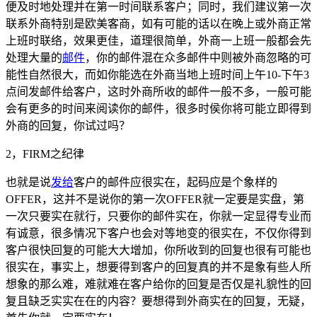
便及时地处理并在第一时间联系客户；同时，我们建议第一次
联系外商特别是欧美客商，如有可能的话以在晚上或外商正常
上班时联络，效果更佳，道理很简单，外商一上班一般都会先
处理大量的
邮件
，你的邮件混在众多邮件中则被外商忽略的可
能性自然很大，而如你能选在外商当地上班时间上午10-下午3
点间发邮件给客户，这时外商所收的邮件一般不多，一般可能
会有更多的时间来阅读你的邮件，很多时侯你将可能立即得到
外商的回复，你试过吗？
2，FIRM之纪律
也就是说
发给
客户的邮件应很实在，起码应是个象样的
OFFER，这并不是说你的第一次OFFER就一定要是实盘，第
一次只要实在就行，只要你的邮件实在，你就一定显得专业而
有诚意，很多情况下客户也会对等地变的很实在，不仅你得到
客户很快回复的可能大大增加，你所收到的回复也很有可能也
很实在，事实上，想要得到客户的回复真的并不是象有些人所
想象的那么难，难就难在客户给你的回复是否仅是礼貌性的回
复且缺乏实实在在的内容？要想得到外商实在的回复，无疑，