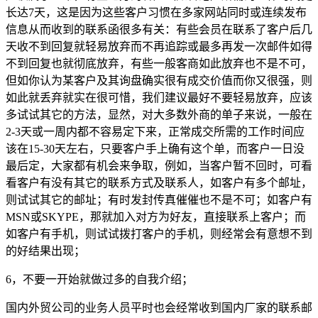
长达7天，这是因为这些客户习惯在多家网站同时或连续发布
信息从而收到的联系函很多有关：有些会员在联系了客户后几
天收不到回复就轻易放弃而不再追踪或最多再发一次邮件如得
不到回复也就彻底放弃，有些一般客商如此放弃也不是不可，
但如你认为某客户及其询盘确实很有成交价值而你又很强，则
如此就丢弃就实在很可惜，我们建议最好不要轻易放弃，应该
多试试其它的方法，显然，对大多数外商的单子来说，一般在
2-3天或一周内都不容易定下来，正常成交所需的工作时间应
该在15-30天左右，只要客户手上确有这个单，而客户一日没
最后定，大家都有机会来争取，例如，当客户暂不回时，可看
看客户有没有其它的联系方式及联系人，如客户有多个邮址，
则试试其它的邮址；有时发封传真催催也不是不可；如客户有
MSN或SKYPE，那就加入对方为好友，直接联系上客户；而
如客户有手机，则试试拨打客户的手机，则经常会有意想不到
的好结果出现；
6，不要一开始就做过多的自我介绍；
国内外贸公司的业务人员平时也会经常收到国内厂家的联系邮