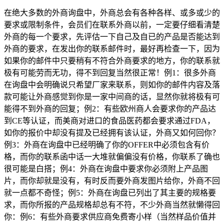
在绝大多数的外商询盘中，外商总会有各种各样、或多或少的
要求或限制条件，会员们在联系外商以前，一定要仔细看清楚
外商的每一个要求，先评估一下自己及自已的产品是否能达到
外商的要求，在发出你的联系邮件时，最好再检查一下，因为
如果你的邮件中只要稍有不符合外商要求的地方，你的联系就
极有可能劳而无功，得不到回复当然很正常！例1：很多外商
在询盘中会明确说只希望厂家来联系，则如你的邮件内容及落
款可能让外商感觉到你是一家中间商的话，显然你就将极有可
能得不到外商的回复；例2：有些欧州商人会要求你的产品达
到CE等认证，而美商对进口的食品医药都会要求通过FDA，
如你的报价中却没有提及已经拥有该认证，外商又如何回你？
例3：外商在询盘中已经明确了你的OFFER中必须包含有价
格，而你的联系函中话一大堆就偏偏没有价格，你联系了确也
很可能是白搭；例4：外商在询盘中要求你必须附上产品图
片，而你却就是没有，有时反而要外商发图片给你，外商不回
就一点都不奇怪；例5：外商在询盘已列出了其主要的规格要
求，而你所报的产品规格却总有不符，不少外商当然就懒得回
你：例6：有些外商要求供应商免费寄小样（当然样品价值并