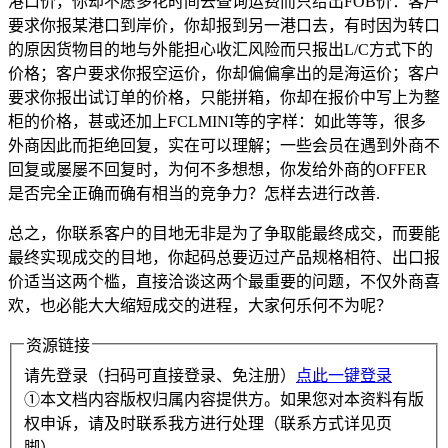
港口价，你却不愿多花时间去查询运费而只给出FOB价：客户
要求你报某港口到岸价，你却报到另一港口去，有时因为转口
的原因货物目的地与外能担心收汇风险而只报出L/C方式下的
价格；客户要求你报空运价，你却偏偏拿出的是海运价；客户
要求你报出试订单的价格，只能拼箱，你却在报价中写上为整
柜的价格，甚或还加上FCLMINI等的字样：如此等等，很多
外商因此而拒绝回复，实在可以理解；一些会员在遇到外商不
回复或屡屡不回复时，为何不多想想，你发给外商的OFFER
是否完全正确而确有相当的竞争力？怎样去进行改善.
总之，你联系客户的目地无非是为了争取能最终成交，而要能
最终实现成交的目地，你起码总要迈过产品规格相符、出口报
价适当这两个槛，直接洽谈这两个最重要的问题，不仅外商喜
欢，也必能大大缩短成交的进程，大家何乐何不为呢？
资源链接
请先登录（扫码可直接登录、免注册）
点此一键登录
①本文档内容版权归属内容提供方。如果您对本资料有版
权申诉，请及时联系我方进行处理（联系方式详见页
脚）。