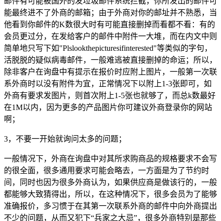
邮件有可能被国外的发垃圾邮件系统拦截，你所发出的邮件可
能最终进不了外商的邮箱；由于外商对你的邮址并不熟悉，当
他看到你邮件的K数很大时有可能直接删掉而看都不看：有的
会员更过分，在发给客户的邮件中附件一大堆，而在内文中则
简单地只写下如"Plslookthepicturesifinterested"等类似的字句，
活脱脱的疑似病毒邮件，一般难逃被直接删掉的命运；所以，
除非客户在询盘中有提示在报价时应附上图片，一般第一次联
系外商时以没有附件为宜，正常情况下以附上1-3张即可，如
外商有要求发图片，则首次附上1-5张也就够了，而总k数最好
在1M以内，因为更多的产品图片你可建议外商登录你的网站
啊；
3，不要一开始就询问太多的问题；
一般情况下，外商在询盘中对其所求购商品的规格要求不会写
的很全面，很多通用要求可能会略去，一方面是为了节约时
间，同时也因为很多外商认为，如果供应商是做该行的，一般
都能够大致猜得出，所以，在这种情况下，很多会员为了能够
准确报价，多习惯于在其第一次联系外商的邮件中向外商提出
不少的问题，从而又犯下“兵家之大忌”，很多外商特别是那些