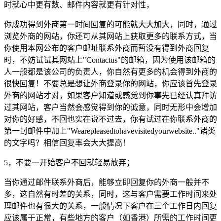
时就心中更有数、邮件内容就更有针对性，
你成功得到外商第一时间回复的可能就大大加大，同时，通过
浏览外商的网站，你还可从其网站上获取更多的联系方式，当
你使用本网公布的客户邮址联系外商而暂没有得到外商回复
时，不妨试试其网站上"Contactus"的邮箱，因为使用该邮箱的
人一般都是该公司的负责人，你自然有更多的机会得到外商的
很快回复！不要总是想让外商登录你的网站，你应该首先登录
外商的网站才对，如果客户知道或感觉到你事先已经认真拜访
过其网站，客户当然会感觉得到你的诚意，同时无形中会增加
对你的好感，不回也实在说不过去，你有试过在你联系外商的
第一封邮件中加上"Wearepleasedtohavevisitedyourwebsite.."诸类
的文字吗？相信回复率会大大提高！
5，不要一开始客户不回就轻易放弃；
当你通过邮件联系外商后，能够立即回复你的外商一般并不
多，这自然有时差的关系，同时，这与客户需要工作时间来处
理邮件也有很大的关系，一般情况下客户在三个工作日内回复
应该属于正常，有些地方的客户（如香港）所需的工作时间更