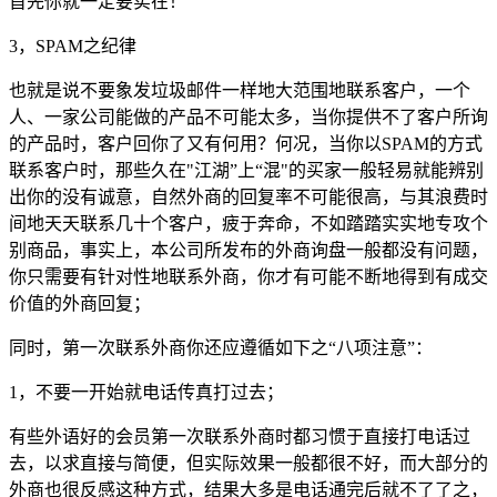
首先你就一定要实在！
3，SPAM之纪律
也就是说不要象发垃圾邮件一样地大范围地联系客户，一个
人、一家公司能做的产品不可能太多，当你提供不了客户所询
的产品时，客户回你了又有何用？何况，当你以SPAM的方式
联系客户时，那些久在"江湖”上“混"的买家一般轻易就能辨别
出你的没有诚意，自然外商的回复率不可能很高，与其浪费时
间地天天联系几十个客户，疲于奔命，不如踏踏实实地专攻个
别商品，事实上，本公司所发布的外商询盘一般都没有问题，
你只需要有针对性地联系外商，你才有可能不断地得到有成交
价值的外商回复；
同时，第一次联系外商你还应遵循如下之“八项注意”：
1，不要一开始就电话传真打过去；
有些外语好的会员第一次联系外商时都习惯于直接打电话过
去，以求直接与简便，但实际效果一般都很不好，而大部分的
外商也很反感这种方式，结果大多是电话通完后就不了了之，