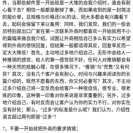
件，当那些邮件里一开始就是一大堆的自我介绍时，谁会有耐
心看下去？相信一般都是删掉了事，而如果收到的是一封简洁
的报价单，且规格与价格还OK的话，则大多都会有兴趣看下
去，起码会保留下来以备用：同样，我们发现，我们的一些会
员特别是出口厂家在第一次联系外商时都喜欢一开始就用不小
的篇幅来做自我介绍，试图让外商相信自已多么有实力以希望
得到外商的很快回复，但结果一般都适得其反，回复率反而一
定大大降低！首先，主动地过多地介绍自己，无形中会给人一
种推销的感觉，给人的第一感觉就不好，任何人对推销都会有
一种天然的抵触心理，在很多情况下，“推销”与"兜售”又有何
异？其次，没有几个客户会有耐心、时间与兴趣来阅读你的长
篇介绍的，既然不愿看的东西，你又何必要写？其次，不主动
过多介绍自己将一定反而会给客户一种很自信、很专业、很老
练的印象，这种第一印象对你来说是非常重要的；另外，过多
地介绍自己，有时反而会让客户认为你的实力不行，对你实在
没有好处；那么，“过多”的标准是什么呢？我们认为，介绍性
语言超过两句即是“过多”！
7，不要一开始就把外商的要求搞错；