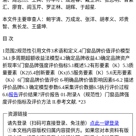
汇、廖育、阎玉芹、罗正林、胡辉、于超星.
本文件主要审查人：鲍宇清、万成龙、张洋、胡孝义、邓贵
智、焦长龙、王盛坤.
目 次
1范围2规范性引用文件3术语和定义.4门窗品牌价值评价模型
34.1多周期超额收益法模型4.2确定品牌收益4.3确定品牌资产
折现率5门窗品牌强度评价指标5.1概述5.2有形要素（K）5.3质
量要素（K2)5.4创新要素（Kx)5.5服务要素（K）5.6无形要素
（Ks）6门窗品牌价值评价 6-明确品牌价值影响因素6-6.2 描述
评价品牌6.3 确定模型参数6.4采集评价数据6.5执行评价过程
6.6
报告
评价结果7评价报告 01-附录A（规范性）门窗品牌强
度评价指标及评价方法 II.参考文献. *23
资源链接
请先登录（扫码可直接登录、免注册）
点此一键登录
①本文档内容版权归属内容提供方。如果您对本资料有版