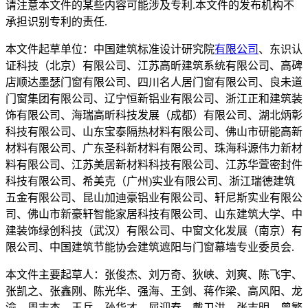
请注意本文件的某些内容可能涉及专利.本文件的发布机构不
承担识别专利的责任.
本文件起草单位：中国建筑标准设计研究院
有限公司
、东识认
证科技（北京）有限公司、江苏高昕建筑系统有限公司、高碑
店顺达墨瑟门窗有限公司、四川名人居门窗有限公司、良未道
门窗集团有限公司、辽宁恒新铝业有限公司、浙江正和建筑装
饰有限公司、海瑞高昕科技发展（成都）有限公司、湖北炳彰
科技有限公司、山东宝泰隔热材料有限公司、佛山市研能高新
材料有限公司、广东圣科新材料有限公司、珠海科源伟力新材
料有限公司、江苏美居新材料科技有限公司、江苏华萱密封件
科技有限公司、希美克（广州)实业有限公司、浙江瑞德建筑
五金有限公司、昆山加迪豪铝业有限公司、轩尼斯实业有限公
司、佛山市新豪轩智能家居科技有限公司、山东建筑大学、中
建装饰绿创科技（武汉）有限公司、中窗文化发展（南京）有
限公司、中国建筑节能协会建筑遮阳与门窗幕墙专业委员会.
本文件主要起草人：张俊杰、刘万奇、狄峡、刘爽、陈飞宇、
张凯之、张鑫刚、陈光华、强海、王剑、蒋作梁、高风阳、龙
渝、周志杰、王兵、孙华才、屈迎春、戴卫洪、张志明、曾繁