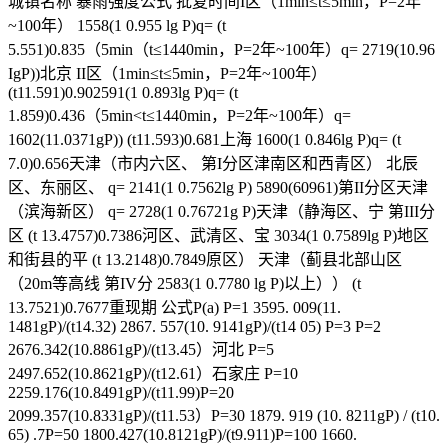
城镇名称 暴雨强度公式 批复时间I区（1min≤t≤5min，P=2年
~100年） 1558(1 0.955 lg P)q= (t
5.551)0.835（5min（t≤1440min，P=2年~100年）q= 2719(10.96
IgP))北京 II区（1min≤t≤5min，P=2年~100年）
(t11.591)0.902591(1 0.893lg P)q= (t
1.859)0.436（5min<t≤1440min，P=2年~100年）q=
1602(11.0371gP)) (t11.593)0.681上海 1600(1 0.846lg P)q= (t
7.0)0.656天津（市内六区、 第I分区津南区和西青区） 北辰
区、东丽区、 q= 2141(1 0.7562lg P) 5890(60961)第II分区天津
（滨海新区） q= 2728(1 0.76721g P)天津（静海区、宁 第III分
区 (t 13.4757)0.7386河区、武清区、宝 3034(1 0.7589lg P)地区
和街县的平 (t 13.2148)0.7849原区） 天津（蓟县北部山区
（20m等高线 第IV分 2583(1 0.7780 lg P)以上）） (t
13.7521)0.7677重现期 公式P(a) P=1 3595. 009(11.
1481gP)/(t14.32) 2867. 557(10. 9141gP)/(t14 05) P=3 P=2
2676.342(10.8861gP)/(t13.45）河北 P=5
2497.652(10.8621gP)/(t12.61）石家庄 P=10
2259.176(10.8491gP)/(t11.99)P=20
2099.357(10.8331gP)/(t11.53）P=30 1879. 919 (10. 8211gP) / (t10.
65) .7P=50 1800.427(10.8121gP)/(t9.911)P=100 1660.