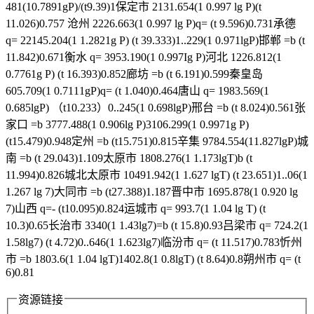
481(10.7891gP)/(t9.39)1保定市 2131.654(1 0.997 lg P)(t
11.026)0.757 沧州 2226.663(1 0.997 lg P)q= (t 9.596)0.731承德
q= 22145.204(1 1.2821g P) (t 39.333)1..229(1 0.971lgP)邯郸 =b (t
11.842)0.671衡水 q= 3953.190(1 0.997Ig P)河北 1226.812(1
0.7761g P) (t 16.393)0.852廊坊 =b (t 6.191)0.599秦皇岛
605.709(1 0.7111gP)q= (t 1.040)0.464唐山 q= 1983.569(1
0.685lgP) （t10.233）0..245(1 0.698lgP)邢台 =b (t 8.024)0.561张
家口 =b 3777.488(1 0.906lg P)3106.299(1 0.9971g P)
(t15.479)0.948定州 =b (t15.751)0.815辛集 9784.554(11.827lgP)城
南 =b (t 29.043)1.109太原市 1808.276(1 1.173lgT)b (t
11.994)0.826城北太原市 10491.942(1 1.627 lgT) (t 23.651)1..06(1
1.267 lg 7)大同市 =b (t27.388)1.187晋中市 1695.878(1 0.920 lg
7)山西 q=- (t10.095)0.824运城市 q= 993.7(1 1.04 lg T) (t
10.3)0.65长治市 3340(1 1.43lg7)=b (t 15.8)0.93吕梁市 q= 724.2(1
1.58lg7) (t 4.72)0..646(1 1.623lg7)临汾市 q= (t 11.517)0.783忻州
市 =b 1803.6(1 1.04 lgT)1402.8(1 0.8lgT) (t 8.64)0.8朔州市 q= (t
6)0.81
资源链接