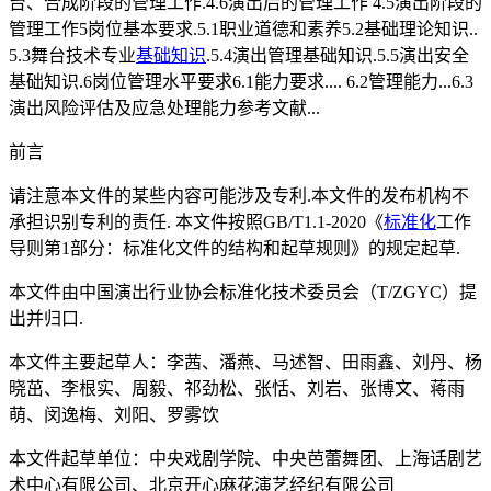
台、合成阶段的管理工作.4.6演出后的管理工作 4.5演出阶段的
管理工作5岗位基本要求.5.1职业道德和素养5.2基础理论知识..
5.3舞台技术专业
基础知识
.5.4演出管理基础知识.5.5演出安全
基础知识.6岗位管理水平要求6.1能力要求.... 6.2管理能力...6.3
演出风险评估及应急处理能力参考文献...
前言
请注意本文件的某些内容可能涉及专利.本文件的发布机构不
承担识别专利的责任. 本文件按照GB/T1.1-2020《
标准化
工作
导则第1部分：标准化文件的结构和起草规则》的规定起草.
本文件由中国演出行业协会标准化技术委员会（T/ZGYC）提
出并归口.
本文件主要起草人：李茜、潘燕、马述智、田雨鑫、刘丹、杨
晓茁、李根实、周毅、祁劲松、张恬、刘岩、张博文、蒋雨
萌、闵逸梅、刘阳、罗雾饮
本文件起草单位：中央戏剧学院、中央芭蕾舞团、上海话剧艺
术中心有限公司、北京开心麻花演艺经纪有限公司