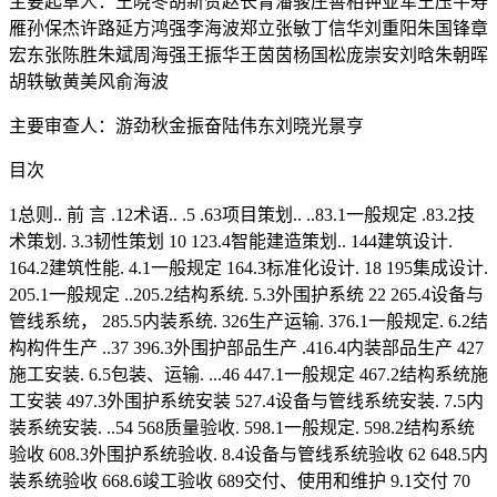
主要起草人：王晓冬胡新赞赵长青潘骏庄善相钟亚军王压牛寿
雁孙保杰许路延方鸿强李海波郑立张敏丁信华刘重阳朱国锋章
宏东张陈胜朱斌周海强王振华王茵茵杨国松庞崇安刘晗朱朝晖
胡轶敏黄美风俞海波
主要审查人：游劲秋金振奋陆伟东刘晓光景亨
目次
1总则.. 前 言 .12术语.. .5 .63项目策划.. ..83.1一般规定 .83.2技
术策划. 3.3韧性策划 10 123.4智能建造策划.. 144建筑设计.
164.2建筑性能. 4.1一般规定 164.3标准化设计. 18 195集成设计.
205.1一般规定 ..205.2结构系统. 5.3外围护系统 22 265.4设备与
管线系统， 285.5内装系统. 326生产运输. 376.1一般规定. 6.2结
构构件生产 ..37 396.3外围护部品生产 .416.4内装部品生产 427
施工安装. 6.5包装、运输. ...46 447.1一般规定 467.2结构系统施
工安装 497.3外围护系统安装 527.4设备与管线系统安装. 7.5内
装系统安装. ..54 568质量验收. 598.1一般规定. 598.2结构系统
验收 608.3外围护系统验收. 8.4设备与管线系统验收 62 648.5内
装系统验收 668.6竣工验收 689交付、使用和维护 9.1交付 70