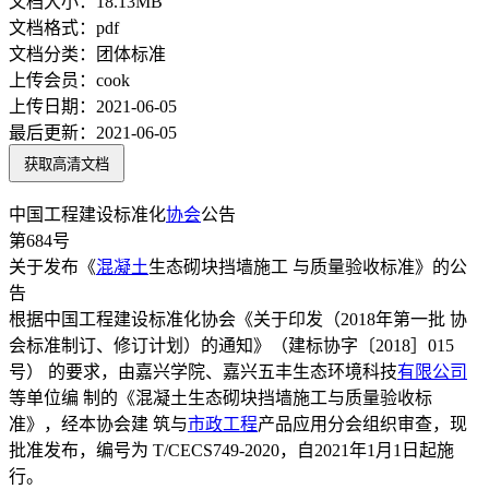
文档大小：
18.13MB
文档格式：
pdf
文档分类：
团体标准
上传会员：
cook
上传日期：
2021-06-05
最后更新：
2021-06-05
获取高清文档
中国工程建设标准化
协会
公告
第684号
关于发布《
混凝土
生态砌块挡墙施工 与质量验收标准》的公
告
根据中国工程建设标准化协会《关于印发（2018年第一批 协
会标准制订、修订计划）的通知》（建标协字〔2018］015
号） 的要求，由嘉兴学院、嘉兴五丰生态环境科技
有限公司
等单位编 制的《混凝土生态砌块挡墙施工与质量验收标
准》，经本协会建 筑与
市政工程
产品应用分会组织审查，现
批准发布，编号为 T/CECS749-2020，自2021年1月1日起施
行。