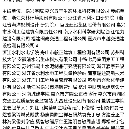
主编单位：嘉兴学院 嘉兴五丰生态环境科技有限公司 参编单
位：浙江荣林环境股份有限公司 浙江省水利河口研究院（浙
江省海洋规划设计 研究院） 巨匠建设集团股份有限公司 嘉兴
市水利工程建筑有限责任公司 南京水利科学研究院 浙江恒力
建设有限公司 福建闽泰交通工程有限公司 嘉兴市卓越交通建
设检测有限公司 4.
浙江水利水电学院 舟山市毅正建筑工程检测有限公司 苏州科
技大学 安徽清水岩生态科技有限公司 中铁七局集团第五工程
有限公司 苏州混凝土水泥制品研究院有限公司 浙江嘉宇建设
有限公司 浙江省水利水电工程质量检验站 南京瑞迪高新技术
有限公司 浙江广川工程项目管理有限公司 苏州市兴邦化学建
材有限公司 浙江省嘉兴市港航管理局 杭州中联筑境建筑设计
有限公司 河南城建学院 嘉兴市方圆公正检验行 嘉兴市南湖区
交通工程质量安全监督站 大昌建设集团有限公司 盐城工学院
主要起草人：刘红飞梁菊明金毓蒋元海卜俊松 张朝勇付磊张
煜睿梁玲琳黄殿武 杨志勇陈金祥石研然袁光丁忠 方建姜正平
林海梁俊刘学应 杨智敏熊厚仁王建明曹敏周志超 郑松宋宇名
刘欣仪马先伟吕秀杰 何志学沈焱王恩茂吴国祥刘兴荣 郑芬蔡