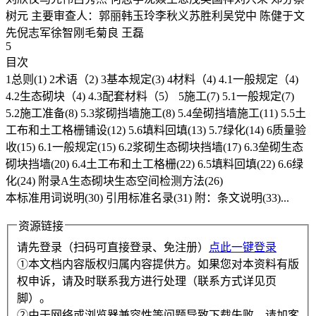
树元 主要审查人：郭丽韩玉玲李秋义苏胜利吴党中 陈健于文
先倪志军徐智刚毛菊良 王磊
5
目次
1总则(1) 2术语（2) 3基本规定(3) 4材料（4) 4.1一般规定（4)
4.2生态砌块（4) 4.3配套材料（5） 5施工(7) 5.1一般规定(7)
5.2施工准备(8) 5.3浆砌挡墙施工(8) 5.4垒砌挡墙施工(11) 5.5土
工布和土工格栅铺设(12) 5.6填料回填(13) 5.7绿化(14) 6质量验
收(15) 6.1一般规定(15) 6.2浆砌生态砌块挡墙(17) 6.3垒砌生态
砌块挡墙(20) 6.4土工布和土工格栅(22) 6.5填料回填(22) 6.6绿
化(24) 附录A生态砌块生态空间检测方法(26)
本标准用词说明(30) 引用标准名录(31) 附：条文说明(33)...
资源链接
请先登录（扫码可直接登录、免注册）
点此一键登录
①本文档内容版权归属内容提供方。如果您对本资料有版
权申诉，请及时联系我方进行处理（联系方式详见页
脚）。
②由于网络或浏览器兼容性等问题导致下载失败，请加客