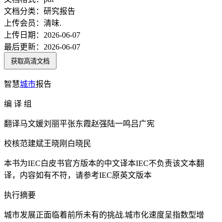
文档分类：
研究报告
上传会员：
清味.
上传日期：
2026-06-07
最后更新：
2026-06-07
获取高清文档
智慧
城市
报告
编 译 组
翻译马文媛刘丽平张东霞赵强陆一鸣吕广宪
校核范建斌王晓刚白晓民
本书为IEC白皮书官方版本的中文译本IEC不负责该文本翻
译，内容如有不符，请参考IEC原英文版本
执行摘要
城市发展正面临着前所未有的挑战.城市化速度呈指数型增