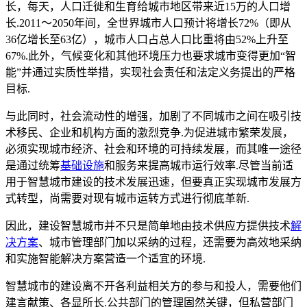
长，每天，人口迁徙和生育给城市地区带来近15万的人口增
长.2011～2050年间，全世界城市人口预计将增长72%（即从
36亿增长至63亿），城市人口占总人口比重将由52%上升至
67%.此外，气候变化和其他环境压力也要求城市变得更加“智
能”并通过实质性举措，实现社会责任和法定义务提出的严格
目标.
与此同时，社会流动性的增强，加剧了不同城市之间在吸引技
术移民、企业和机构方面的激烈竞争.为促进城市繁荣发展，
必须实现城市经济、社会和环境的可持续发展，而其唯一途径
是通过统筹
基础设施
和服务来提高城市运行效率.尽管当前适
用于智慧城市建设的技术发展迅速，但要真正实现城市发展方
式转型，尚需要对现有城市运转方式进行彻底革新.
因此，建设智慧城市并不只是简单地由技术供应方提供技术
解
决方案
、城市管理部门加以采纳的过程，还需要为高效地采纳
和实施智能解决方案营造一个适宜的环境.
智慧城市的建设离不开各利益相关方的参与和投人，需要他们
建言献策、各显所长.公共部门的管理固然关键，但私营部门