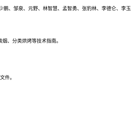
少鹏、邹泉、元野、林智慧、孟智勇、张豹林、李德仑、李玉
装烟、分类烘烤等技术指南。
本文件。