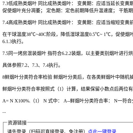
7.3低成熟类烟叶 同比成熟类烟叶： 变黄期：应适当延长变黄期时
促使烟叶充分凋萎； 定色期：定色前期降低升温速度； 干筋期：按照GB
7.4高成熟类烟叶 同比成熟类烟叶： 变黄期：应适当缩短变黄
在干球温度38℃~40C阶段，降低湿球温度0.5℃~ 1℃，促使烟叶
6.1.3执行。
7.5同一烤房混装烟叶 指符合6.2.2装烟，以主要类别烟叶进行
具体参照7.2、7.3、7.4执行。
8鲜烟叶分类符合率检验 鲜烟叶分类后，在各类鲜烟叶中随机抽
鲜烟叶分类符合率按照式（1）计算，结果保留小数点后两位
A= N X100%.（1） N 式中： A--鲜烟叶分类符合率
...
资源链接
请先登录（扫码可直接登录、免注册）
点此一键登录