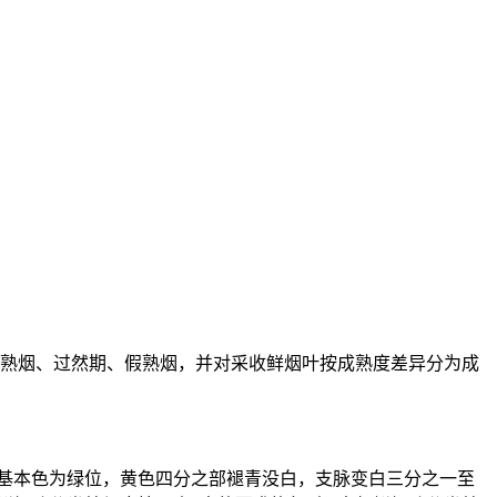
成熟爆和部分尚熟烟、过然期、假熟烟，并对采收鲜烟叶按成熟度差异分为成
成熟类基本色为绿位，黄色四分之部褪青没白，支脉变白三分之一至