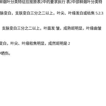
部鲜烟叶分类特征应按原表2中的要求执行 表2中部鲜烟叶分类特
白，支肤变白三分之二以上，叶尖、叶缘发白或枯焦 5.2.3
，支脉变白三分之二以上，叶面发 皱，成熟斑明显，叶缘曲皱
白，叶尖、叶缘秸焦明显，成然斑明是 2
中晒伤。