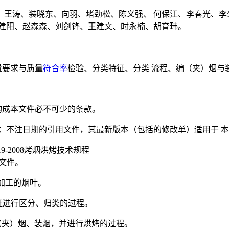
、王涛、装晓东、向羽、堵劲松、陈义强、 何保江、李春光、李
刘建阳、赵森森、刘剑锋、王建文、时永楠、胡育玮。
量要求与质量
符合率
检验、分类特征、分类 流程、编（夹）烟与
构成本文件必不可少的条款。
：不注日期的引用文件，其最新版本（包括的修改单）适用于 
19-2008烤烟烘烤技术规程
本文件。
制、加工的烟叶。
外观特征进行区分、归类的过程。
叶分别进行编（夹）烟、装烟，并进行烘烤的过程。