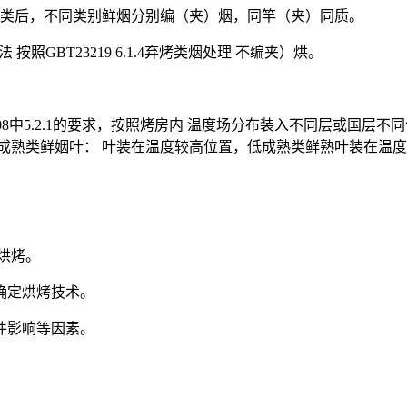
鲜烟叶分类后，不同类别鲜烟分别编（夹）烟，同竿（夹）同质。
编烟方法 按照GBT23219 6.1.4弃烤类烟处理 不编夹）烘。
219-2008中5.2.1的要求，按照烤房内 温度场分布装入不同层
成熟类鲜姻叶： 叶装在温度较高位置，低成熟类鲜熟叶装在温
。
房烘烤。
量确定烘烤技术。
条件影响等因素。