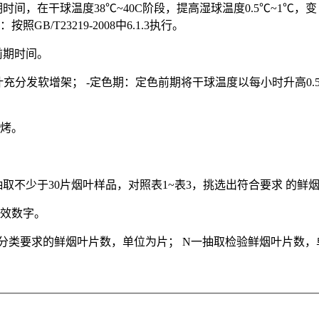
间，在干球温度38℃~40C阶段，提高湿球温度0.5℃~1℃，变 
/T23219-2008中6.1.3执行。
前期时间。
充分发软增架； -定色期：定色前期将干球温度以每小时升高0.5C~1C
烘烤。
取不少于30片烟叶样品，对照表1~表3，挑选出符合要求 的鲜
有效数字。
： N一符合分类要求的鲜烟叶片数，单位为片； N一抽取检验鲜烟叶片数