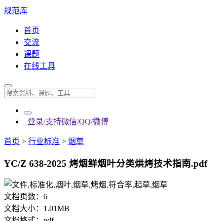
规范库
首页
交流
课题
在线工具
登录/支持微信/QQ/微博
首页
>
行业标准
>
烟草
YC/Z 638-2025 烤烟鲜烟叶分类烘烤技术指南.pdf
文档页数：
6
文档大小：
1.01MB
文档格式：
pdf