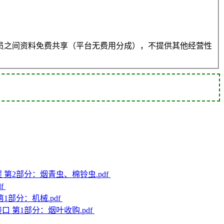
员之间资料免费共享（平台无费用分成），不提供其他经营性
规程 第2部分：烟青虫、棉铃虫.pdf
df
第1部分：机械.pdf
备接口 第1部分：烟叶收购.pdf