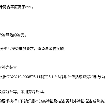
叶符合率应高于85%。
来杂物风险的物品。
鲜烟叶分类后按类堆放要求，避免与杂物接触。
配置补光装置。
求根据GB23219-2008中5.11制定 5.1.2适烤烟叶包括
以及病残叶等，采用弃烤处理。
表1中的要求执行 1下部鲜烟叶分类特征及描述 类别外特征插述 