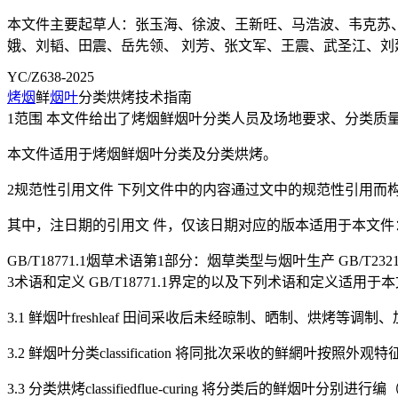
本文件主要起草人：张玉海、徐波、王新旺、马浩波、韦克苏
娥、刘韬、田震、岳先领、 刘芳、张文军、王震、武圣江、
YC/Z638-2025
烤烟
鲜
烟叶
分类烘烤技术指南
1范围 本文件给出了烤烟鲜烟叶分类人员及场地要求、分类质
本文件适用于烤烟鲜烟叶分类及分类烘烤。
2规范性引用文件 下列文件中的内容通过文中的规范性引用而
其中，注日期的引用文 件，仅该日期对应的版本适用于本文件
GB/T18771.1烟草术语第1部分：烟草类型与烟叶生产 GB/T232
3术语和定义 GB/T18771.1界定的以及下列术语和定义适用于
3.1 鲜烟叶freshleaf 田间采收后未经晾制、晒制、烘烤等调
3.2 鲜烟叶分类classification 将同批次采收的鲜網叶按照
3.3 分类烘烤classifiedflue-curing 将分类后的鲜烟