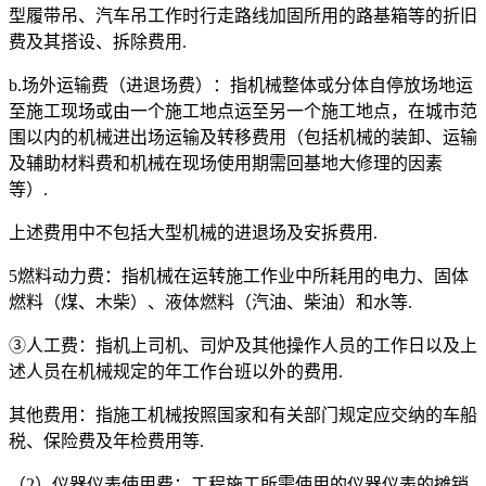
型履带吊、汽车吊工作时行走路线加固所用的路基箱等的折旧
费及其搭设、拆除费用.
b.场外运输费（进退场费）：指机械整体或分体自停放场地运
至施工现场或由一个施工地点运至另一个施工地点，在城市范
围以内的机械进出场运输及转移费用（包括机械的装卸、运输
及辅助材料费和机械在现场使用期需回基地大修理的因素
等）.
上述费用中不包括大型机械的进退场及安拆费用.
5燃料动力费：指机械在运转施工作业中所耗用的电力、固体
燃料（煤、木柴）、液体燃料（汽油、柴油）和水等.
③人工费：指机上司机、司炉及其他操作人员的工作日以及上
述人员在机械规定的年工作台班以外的费用.
其他费用：指施工机械按照国家和有关部门规定应交纳的车船
税、保险费及年检费用等.
（2）仪器仪表使用费：工程施工所需使用的仪器仪表的摊销