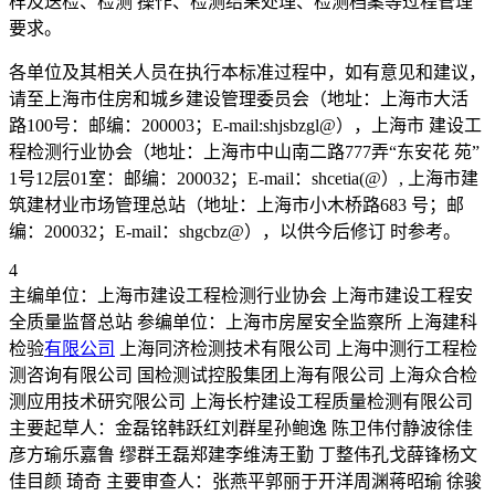
样及送检、检测 操作、检测结果处理、检测档案等过程管理
要求。
各单位及其相关人员在执行本标准过程中，如有意见和建议，
请至上海市住房和城乡建设管理委员会（地址：上海市大活
路100号：邮编：200003；E-mail:shjsbzgl@），上海市 建设工
程检测行业协会（地址：上海市中山南二路777弄“东安花 苑”
1号12层01室：邮编：200032；E-mail：shcetia(@）, 上海市建
筑建材业市场管理总站（地址：上海市小木桥路683 号；邮
编：200032；E-mail：shgcbz@），以供今后修订 时参考。
4
主编单位：上海市建设工程检测行业协会 上海市建设工程安
全质量监督总站 参编单位：上海市房屋安全监察所 上海建科
检验
有限公司
上海同济检测技术有限公司 上海中测行工程检
测咨询有限公司 国检测试控股集团上海有限公司 上海众合检
测应用技术研究限公司 上海长柠建设工程质量检测有限公司
主要起草人：金磊铭韩跃红刘群星孙鲍逸 陈卫伟付静波徐佳
彦方瑜乐嘉鲁 缪群王磊郑建李维涛王勤 丁整伟孔戈薛锋杨文
佳目颜 琦奇 主要审查人：张燕平郭丽于开洋周渊蒋昭瑜 徐骏