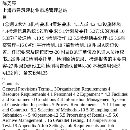
陈尧亮
上海市建筑建材业市场管理总站
目
1总则 2术语 3机构要求 4资源要求- 4.1人员 4.2 4.3设施环境
4.4检测信息系统 5过程要求 5.1计划及委托 5.2方法的选择-10
5.3取样及送检..-.10 5.4检测操作.12 5.5检测结果处理-15 5.6档
案管理--16 6监理平行检测..18 7监督检测..19 附录A岗位设
置、任职要求及岗位职责-20 附录B见证单位及见证人员授权
书...26 附录C检测委托单、检测原始记录、检测报告的主要内
容-27 附录D建设工程检测报告确认证明-.-30 本标准用词说
明.32 附：条文说明.35
6
Contents
General Provisions Terms... 3Organization Requirements 4
Resource Requiremenls 4.1 Personnel 4.2 Eqipament * 4.3 Facilities
and Enironmental Conditions 4.4 Information Management System
of Constriction Inspectioe- 5 Process Rerquirements ... 5.1 Planning
and Contrarct.. 5.2 Selection of Metbods..-10 5.3Sampling and
Submision -.- 5.4Operation-12 5.5 Proorssing of Resuls -15 5.6
Archive Management -.-16 6Parallel Testing.-18 7Supervision
Test.-19 Appendix A Job Settings, Job Requirements and Job