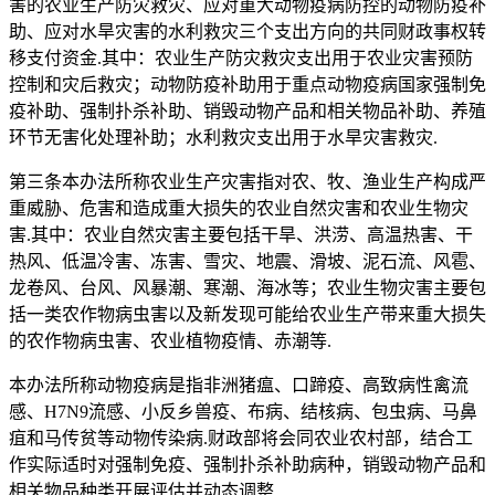
害的农业生产防灾救灾、应对重大动物疫病防控的动物防疫补
助、应对水旱灾害的水利救灾三个支出方向的共同财政事权转
移支付资金.其中：农业生产防灾救灾支出用于农业灾害预防
控制和灾后救灾；动物防疫补助用于重点动物疫病国家强制免
疫补助、强制扑杀补助、销毁动物产品和相关物品补助、养殖
环节无害化处理补助；水利救灾支出用于水旱灾害救灾.
第三条本办法所称农业生产灾害指对农、牧、渔业生产构成严
重威胁、危害和造成重大损失的农业自然灾害和农业生物灾
害.其中：农业自然灾害主要包括干旱、洪涝、高温热害、干
热风、低温冷害、冻害、雪灾、地震、滑坡、泥石流、风雹、
龙卷风、台风、风暴潮、寒潮、海冰等；农业生物灾害主要包
括一类农作物病虫害以及新发现可能给农业生产带来重大损失
的农作物病虫害、农业植物疫情、赤潮等.
本办法所称动物疫病是指非洲猪瘟、口蹄疫、高致病性禽流
感、H7N9流感、小反乡兽疫、布病、结核病、包虫病、马鼻
疽和马传贫等动物传染病.财政部将会同农业农村部，结合工
作实际适时对强制免疫、强制扑杀补助病种，销毁动物产品和
相关物品种类开展评估并动态调整.