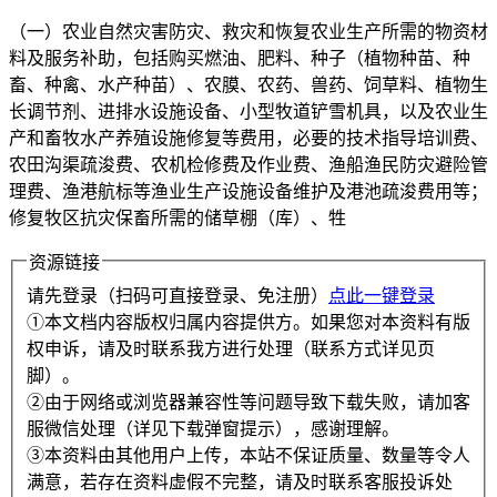
（一）农业自然灾害防灾、救灾和恢复农业生产所需的物资材
料及服务补助，包括购买燃油、肥料、种子（植物种苗、种
畜、种禽、水产种苗）、农膜、农药、兽药、饲草料、植物生
长调节剂、进排水设施设备、小型牧道铲雪机具，以及农业生
产和畜牧水产养殖设施修复等费用，必要的技术指导培训费、
农田沟渠疏浚费、农机检修费及作业费、渔船渔民防灾避险管
理费、渔港航标等渔业生产设施设备维护及港池疏浚费用等；
修复牧区抗灾保畜所需的储草棚（库）、牲
资源链接
请先登录（扫码可直接登录、免注册）
点此一键登录
①本文档内容版权归属内容提供方。如果您对本资料有版
权申诉，请及时联系我方进行处理（联系方式详见页
脚）。
②由于网络或浏览器兼容性等问题导致下载失败，请加客
服微信处理（详见下载弹窗提示），感谢理解。
③本资料由其他用户上传，本站不保证质量、数量等令人
满意，若存在资料虚假不完整，请及时联系客服投诉处