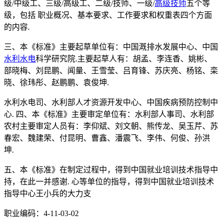
级/中级工、三级/高级工、二级/技师、一级/
高级技师
五个等
级，包括 职业概况、基本要求、工作要求和权重表四个方面
的内容.
三、本《标准》主要起草单位有：中国溉排水发展中心、中国
水利水电
科学研究院.主要起草人有：胡孟、李连香、姚彬、
部晓梅、刘昆鹏、闻量、王雪莹、吕育锋、苏庆亮、杨铭、栾
晓、徐玮彤、赵鹏鹏、袁俊坤.
水利水电司、水利部人才资源开发中心、中国疾病预防控制中
心. 四、本《标准》主要审定单位有：水利部人事司、水利部
农村主要审定人员有：李仰斌、刘文朝、熊传龙、吴玉芹、苏
春宏、魏建荣、付昆明、曹鑫、潘震飞、李伟、何俊、孙洪
坤.
五、本《标准》在制定过程中，得到中国就业培训技术指导中
持，在此一并感谢. 心等单位的指导，得到中国就业培训技术
指导中心王小兵的大力支
职业编码：4-11-03-02