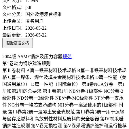
文档大小：
7.1MB
文档格式：
pdf
文档分类：
国外及港澳台标准
上传会员：
匿名用户
上传日期：
2026-05-22
最后更新：
2026-05-22
获取高清文档
2004版 ASME锅炉及压力容器
规范
第1卷动力锅炉建造规则
第Ⅱ卷材料 A篇一铁基材料技术规格 B篇一非铁基材料技术规
格 C篇一焊条、焊丝及填充金属材料技术规格 D篇一性能（美
国通用单位） D篇一性能（国际单位） 第II卷NCA分卷一第1
册和第2册的总要求 第Ⅲ卷第1册 NB分卷-1级部件 NC分卷-2
级部件 ND分卷一3级部件 NE分卷-MC级部件 NF分卷一支承
件 NG分卷一堆芯支承结构 NH分卷一高温使用的1级部件 附
录 第Ⅲ卷第2册一混凝土安全壳规范 第Ⅲ卷第3册一用于运输
与储存乏燃料和高放射性材料及废料的安全容器 第IV卷采暖
锅炉建造规则 第V卷无损检测 第V卷采暖锅炉维护和运行推荐