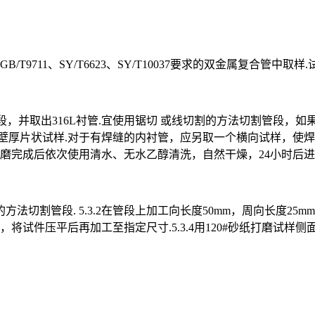
711、SY/T6623、SY/T10037要求的双金属复合管中取样.
复合管管段，并取出316L衬管.宜使用锯切 或线切割的方法切割管
m的全壁厚片状试样.对于有焊缝的内衬管，应另取一个横向试样，使焊缝
4打磨完成后依次使用清水、无水乙醇清洗，自然干燥，24小时后进
方法切割管段. 5.3.2在管段上加工向长度50mm，周向长度2
，将试件压平后再加工至指定尺寸.5.3.4用120#砂纸打磨试样