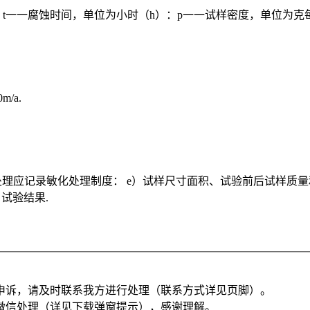
）：t一一腐蚀时间，单位为小时（h）：p一一试样密度，单位为克每立方厘米（
/a.
理应记录敏化处理制度： e）试样尺寸面积、试验前后试样质量和损
试验结果.
申诉，请及时联系我方进行处理（联系方式详见页脚）。
微信处理（详见下载弹窗提示），感谢理解。