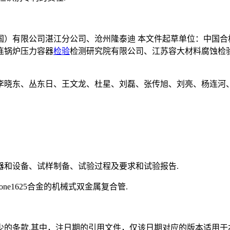
国）有限公司湛江分公司、沧州隆泰迪 本文件起草单位：中国合
连锅炉压力容器
检验
检测研究院有限公司、江苏容大材料腐蚀检
李晓东、丛东日、王文龙、杜星、刘磊、张传旭、刘亮、杨连河、
器和设备、试样制备、试验过程及要求和试验报告.
ne1625合金的机械式双金属复合管.
少的条款.其中，注日期的引用文件，仅该日期对应的版本适用于