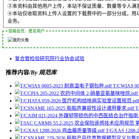
③本资料由其他用户上传，本站不保证质量、数量等令人满
④本站仅收取资料上传人设置的下载费中的一部分分成，用
业务。
投稿会员：匿名用户
复合管
检验
研究院
行业协会
试验
推荐内容
/By 规范库
T/CWIAS 
T
T/GXAS 128