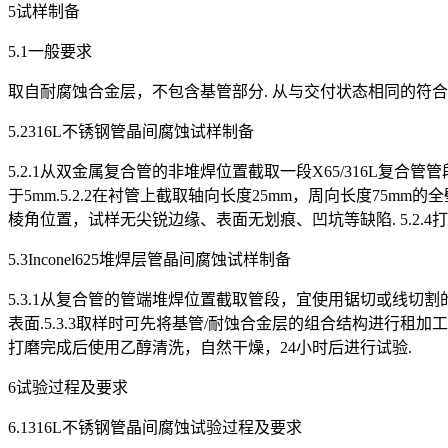
5试样制备
5.1一般要求
取自耐腐蚀合金层，不包含基管部分. 从与交付状态相同的符合GB/T9
5.2316L不锈钢管晶间腐蚀试样制备
5.2.1从双金属复合管的非堆焊位置截取一段X65/316L
于5mm.5.2.2在衬管上截取轴向长度25mm，周向长度75m
棱角位置，试样无尖锐边缘、表面无划痕、凹坑等缺陷. 5.2.
5.3Inconel625堆焊层管晶间腐蚀试样制备
5.3.1从复合管的管端堆焊位置截取管段，宜使用锯切或线切割的
表面.5.3.3取样时可先将基管/耐蚀合金层的组合结构进行租加工
打磨完成后使用乙醇清洗，自然干燥，24小时后进行试验.
6试验过程及要求
6.1316L不锈钢管晶间腐蚀试验过程及要求