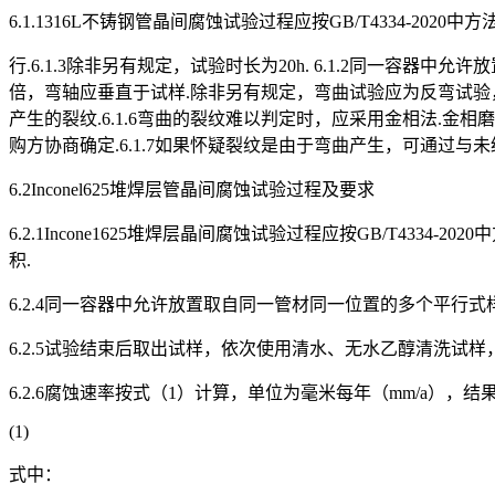
6.1.1316L不铸钢管晶间腐蚀试验过程应按GB/T4334-2020中方法
行.6.1.3除非另有规定，试验时长为20h. 6.1.2同一容
倍，弯轴应垂直于试样.除非另有规定，弯曲试验应为反弯试验
产生的裂纹.6.1.6弯曲的裂纹难以判定时，应采用金相法.金
购方协商确定.6.1.7如果怀疑裂纹是由于弯曲产生，可通过
6.2Inconel625堆焊层管晶间腐蚀试验过程及要求
6.2.1Incone1625堆焊层晶间腐蚀试验过程应按GB/T4334-
积.
6.2.4同一容器中允许放置取自同一管材同一位置的多个平行式
6.2.5试验结束后取出试样，依次使用清水、无水乙醇清洗试样
6.2.6腐蚀速率按式（1）计算，单位为毫米每年（mm/a），
(1)
式中：