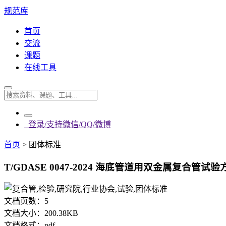
规范库
首页
交流
课题
在线工具
登录/支持微信/QQ/微博
首页
>
团体标准
T/GDASE 0047-2024 海底管道用双金属复合管试验
文档页数：
5
文档大小：
200.38KB
文档格式：
pdf