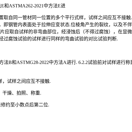
E和ASTMA262-2021中方法E进
器中允许放置取自同一管材同一位置的多个平行式样，试样之间应互不接触.
，即钢管内表面处于拉伸应变状态.位棱角产生的裂纹，以及不
相磨片应取自试样的非弯曲部位，经浸蚀后（不得过腐蚀），在显微
与未经过腐蚀试验的试样进行同样的弯曲试验的对比试验判断.
2020中方法B和ASTMG28-2022中方法A进行. 6.2.2试验前
样，试样之间应互不接触.
，干燥、拍照、称重.
结果修约至小数点后第二位.