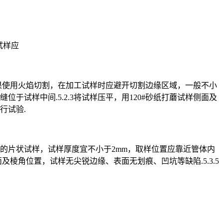
试样应
段，如果使用火焰切割，在加工试样时应避开切割边缘区域，一般不小
位于试样中间.5.2.3将试样压平，用120#砂纸打蘑试样侧面及
行试验.
5mm的片状试样，试样厚度宜不小于2mm，取样位置应靠近管体内
侧面及棱角位置，试样无尖锐边缘、表面无划痕、凹坑等缺陷.5.3.5