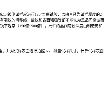
6.1.4被测试样应进行180°弯曲试验，弯轴直径为试样厚度的2
伴有裂纹的滑移线、皱纹和表面粗糙等都不能认为是晶间腐蚀而
镜下观察（150倍~500倍），允许的晶间腐蚀深度由制造商和
对试样进行称重，并对试样表面进行拍照.6.2.3测量试样尺寸，计算试样表面