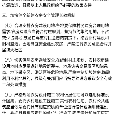
抗震改造，县级以上人民政府给予必要的政策支持.
三、加快健全新建农房安全管理长效机制
（七）合理安排农房建设用地.各地要保障村民建房合理用地
需求.农房建设应当符合村庄规划，坚持节约集约用地，不占
或少占耕地.鼓励在尊重村民意愿的前提下，结合新村建设和
旧村整治，因地制宜安全建设农房，严禁违背农民意愿合村并
居搞大社区.
（八）切实保障农房选址安全.在编制村庄规划、安排农房建
设用地时应尽量避让地震断裂带、地质灾害高易发区和隐患
点、地下采空区、洪泛区等危险地段.严格控制切坡建房.确需
利用不利地段的，县级有关部门应当指导建设方采取安全有效
工程处置措施.
（九）严格规范农房设计施工.农村低层住宅可以选用标准设
计图集，委托乡村建设工匠施工.其他农村住宅、农村公共建
筑应当依法委托具有相应资质的单位进行设计或选用标准设
计，委托具有相应资质的单位进行施工.农房设计和施工应符