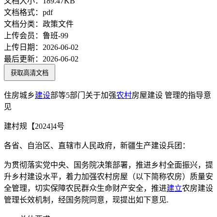
文档大小：
189.47KB
文档格式：
pdf
文档分类：
政策文件
上传会员：
鲁班-99
上传日期：
2026-06-02
最后更新：
2026-06-02
获取高清文档
住房城乡
建设
部等5部门关于加强
农村
房屋建设 管理的指导意
见
建村规【2024]4号
各省、自治区、直辖市人民政府，新疆生产建设兵团：
为贯彻落实党中央、国务院决策部署，推进乡村全面振兴，提
升乡村建设水平，着力加强农村房屋（以下简称农房）质量安
全管理，切实保障农民群众生命财产安全，推进
建立
农房建设
管理长效机制，经国务院同意，现提出如下意见.