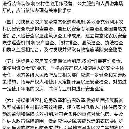
进行装饰装修.将农村住宅用作经营、公共服务和人员密集场
所的，应当依法办理有关审批手续.
（四）加快建立农房安全常态化巡查机制.各地要充分利用农
村房屋安全隐患排查整治、自建房安全专项整治和全国自然灾
害综合风险普查房屋建筑调查工作成果，建立常态化农房安全
隐患巡查机制.将农户自查、镇村排查、县级巡查、执法检查
和群众监督相结合，及时发现并采取有效措施消除安全隐患.
（五）逐步建立农房安全定期体检制度.按照“谁拥有谁负责、
谁使用谁负责”的要求，严格落实产权人和使用人的安全主体
责任，地方各级人民政府及其相关部门应进一步健全和完善政
策措施，指导产权人和使用人定期开展房屋安全检查，对超过
一定使用年限的农房，聘请专业机构进行安全鉴定.
（六）持续推进农村危房改造和抗震改造.做好巩固拓展脱贫
攻坚成果同乡村振兴有效衔接，建立农村低收入群体住房安全
动态监测和保障长效机制.对符合条件的重点对象危房，要及
时纳入政策保障范围，做到应保尽保.实施改造的农房要同步
达到当地的抗震设防要求.鼓励引导地震易发区农户实施农房