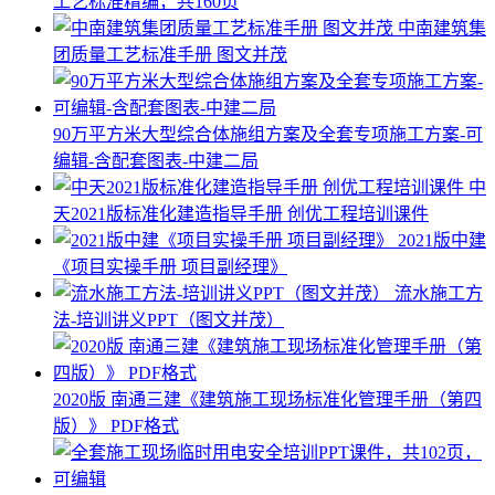
工艺标准精编，共160页
中南建筑集
团质量工艺标准手册 图文并茂
90万平方米大型综合体施组方案及全套专项施工方案-可
编辑-含配套图表-中建二局
中
天2021版标准化建造指导手册 创优工程培训课件
2021版中建
《项目实操手册 项目副经理》
流水施工方
法-培训讲义PPT（图文并茂）
2020版 南通三建《建筑施工现场标准化管理手册（第四
版）》 PDF格式