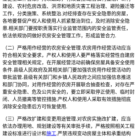
建设、农村危房改造、洪涝和地质灾害工程治理、避险搬迁等
工作，分类施策、系统整治.对经排查存在安全隐患的房屋，
各地要督促产权人和使用人抓紧整治到位，及时消除安全隐
患.相关部门要按职责落实行业监管范围内的安全监管责任，
依法依规协同做好农房安全管理工作，形成监管合力.
（二）严格用作经营的农房安全管理.农房用作经营活动应当
符合相关安全要求，产权人和使用人要严格落实经营性自建房
安全管理相关规定，在开展经营活动前确保房屋具备安全使用
条件.县级人民政府及其相关部门要加强农房用作经营活动的
审批监管.县级有关部门和乡镇人民政府之间应加强信息推送
和部门协同，对用作经营的农房开展联合抽查检查，对存在严
重安全隐患、危及公共安全的，要立即采取停正使用、临时封
闭、人员撤离等管控措施.产权人和使用人采取有效措施彻底
消除安全隐患后方可恢复使用.
（三）严格改扩建和变更用途管理.对农房实施改扩建，应当
依法办理用地、规划建设等有关审批手续，严格按照相关工程
建设标准进行设计和
施工
.严禁违规变动房屋主体和承重结构