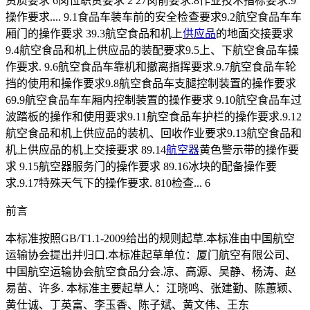
资质要求 6岗位职责要求 2 27岗前要求.8作业技术指标要求.9
操作要求.... 9.1食品车装车前的安全检查要求9.2航空食品车车
厢门的操作要求 39.3航空食品和机上
供应品
的地面交接要求
9.4航空食品和机上供应品的装配要求9.5上、下航空食品车操
作要求. 9.6航空食品车靠机和撤离指挥要求.9.7航空食品车轮
挡的使用和操作要求9.8航空食品车支腿控制装置的操作要求
69.9航空食品车车厢内控制装置的操作要求 9.10航空食品车过
波踏板的操作和使用要求9.11航空食品车护栏的操作要求.9.12
航空食品和机上供应品的装机、回收作业要求9.13航空食品和
机上供应品的机上交接要求 89.14
航空器
黄色警示带的操作要
求 9.15航空器服务门的操作要求 89.16冰块的配备操作要
求.9.17特殊天气下的操作要求. 810检查... 6
前言
本标准按照GB/T1.1-2009给出的规则起草.本标准由中国航空
运输协会提出并归口.本标准起草单位：厦门航空有限公司、
中国航空运输协会航空食品分会.凉、高源、吴静、杨涛、赵
易苗、许多. 本标准主要起草人：江晓鸣、张建勤、陈蕙颖、
黄仕诚、丁英富、李玉香、陈子斌、黄文伟、王东