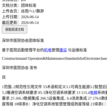
文档分类：
团体标准
上传会员：
丝雨へい飘渺
上传日期：
2026-06-14
最后更新：
2026-06-14
获取高清文档
深圳市医院协会团体标准
基于医院后勤管理平台的
机电
管理
建设
与运维标准
Constructionand Operation&MaintenanceStandardsforElectromechan
深圳市医院协会 发布
目
1范围..2规范性引用文件 53术语和定义3.1可再生能源3.2智慧后
5.2暖通空调系统要求 85.3净化空调系统要求 13 115.4
电梯
系统要
要求 25 266.3数据集成 266.5设备集成.. 6.4消息集成 27 276.6
度等级 18续表B：净化空调系统智慧管理成熟度等级 21续表