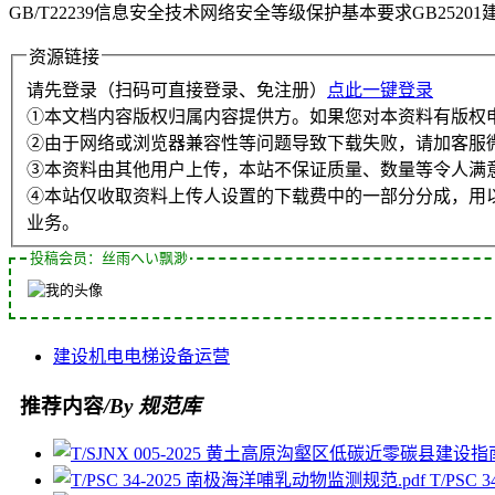
GB/T22239信息安全技术网络安全等级保护基本要求GB252
资源链接
请先登录（扫码可直接登录、免注册）
点此一键登录
①本文档内容版权归属内容提供方。如果您对本资料有版权
②由于网络或浏览器兼容性等问题导致下载失败，请加客服
③本资料由其他用户上传，本站不保证质量、数量等令人满
④本站仅收取资料上传人设置的下载费中的一部分分成，用
业务。
投稿会员：丝雨へい飘渺
建设
机电
电梯
设备
运营
推荐内容
/By 规范库
T/PSC