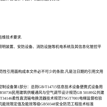
维技术要求.
照明装置、安防设备、消防设施等机电系统及其信息化管控平
范性引用面构成本文件必不可少的条款.凡是注日期的引用文用
备和控制设备第1部分：总则GB/T14715信息技术设备便携式设备用
50736民用建筑供暖通风与空气调节设计规范GB 50189公共建
T34146柔性直流输电换流器技术规范TSGT7001电梯监督检验
电动机能效限定值及能效等级GB50348安全防范工程技术标准