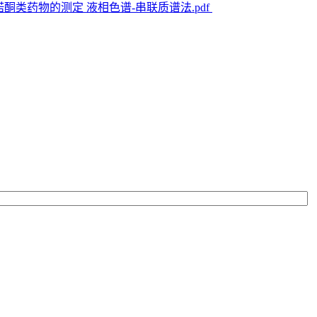
料中喹诺酮类药物的测定 液相色谱-串联质谱法.pdf