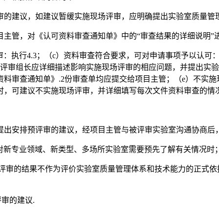
审的建议，如建议暂缓实施现场评审，应明确提出实验室质量管理
项目主管，对《认可资料审查通知单》中的“审查结果的详细说明”
审：执行4.3；（c）资料审查符合要求，可对申请事项予以认
：评审组长应详细描述影响实施现场评审的相应问题，并提出实
料审查通知单》.2份审查单均应提交给项目主管；（e）不实
时，可建议不实施现场评审，并详细填写每次文件资料审查的情况
可提出安排预评审的建议，经项目主管与被评审实验室沟通协商后
对新专业领域、新类型、多场所实验室需要预先了解有关情况时；
预评审的结果不作为评价实验室质量管理体系和技术能力的正式依据
评审的建议.