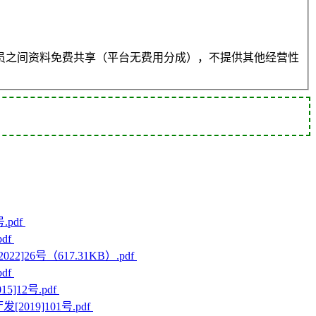
员之间资料免费共享（平台无费用分成），不提供其他经营性
.pdf
df
2]26号（617.31KB）.pdf
df
]12号.pdf
2019]101号.pdf