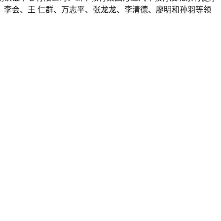
李会、王 仁群、万志平、张龙龙、李清德、廖明和孙羽等领