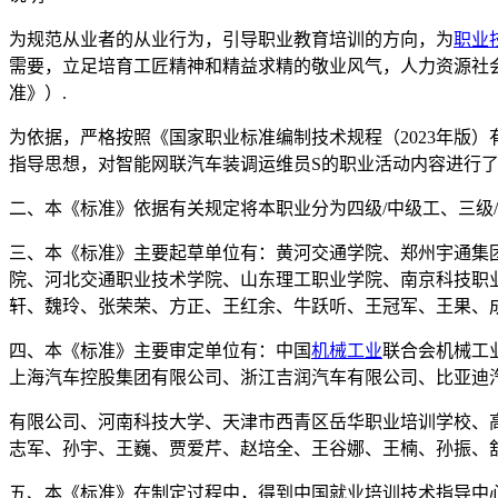
为规范从业者的从业行为，引导职业教育培训的方向，为
职业
需要，立足培育工匠精神和精益求精的敬业风气，人力资源社会
准》）.
为依据，严格按照《国家职业标准编制技术规程（2023年版）
指导思想，对智能网联汽车装调运维员S的职业活动内容进行了
二、本《标准》依据有关规定将本职业分为四级/中级工、三级/
三、本《标准》主要起草单位有：黄河交通学院、郑州宇通集
院、河北交通职业技术学院、山东理工职业学院、南京科技职
轩、魏玲、张荣荣、方正、王红余、牛跃听、王冠军、王果、成
四、本《标准》主要审定单位有：中国
机械工业
联合会机械工
上海汽车控股集团有限公司、浙江吉润汽车有限公司、比亚迪
有限公司、河南科技大学、天津市西青区岳华职业培训学校、
志军、孙宇、王巍、贾爱芹、赵培全、王谷娜、王楠、孙振、舒
五、本《标准》在制定过程中，得到中国就业培训技术指导中