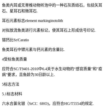
鱼类内耳或无脊椎动物听泡中的一种石灰质结石，包括矢耳
石、星耳石和微耳石.
耳石元素标志element markinginotolith
对拟放流鱼类进行元素标记，使其耳石上形成信号印记.
锡钙比Sr/Caratio
鱼类耳石中锶元素与钙元素的含量比.
4受标鱼类质量
应符合SC/T9401-2010中6.4关于水生动物的“感官质量”和"疫
病”要求，且鱼龄为30日龄以上.
5标志方法
5.1标志材料
六水合氯化银（SrCl：6HO)，应符合HG/T5554的规定.