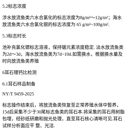
5.2标志浓度
涉水放流鱼类六水合氯化的标志浓度为8g/m²～12g/m²；海水
放流鱼类六水合氯化银的标志浓度为 65 g/m²~100g/m².
5.3标志时长
池补充氯化锶标志溶液，保持锯元素浓度稳定. 淡水放流鱼类
为2d～3d，海水放流鱼类为7d~10d.如需换水，根据换水量及
时向放流鱼类养殖
6耳石锂钙比检测
6.1耳石样品制备
NY/T 9459-2025
标志操作结束后，将放流鱼类恢复至正常养殖水体中暂养，
15d后采集不少于30尾标志鱼类的耳石本.将采集的耳石用树脂
包埋，经砂纸研磨和抛光处理，直至耳石核心清晰可见.耳石
试样分析面应平 整、光洁.