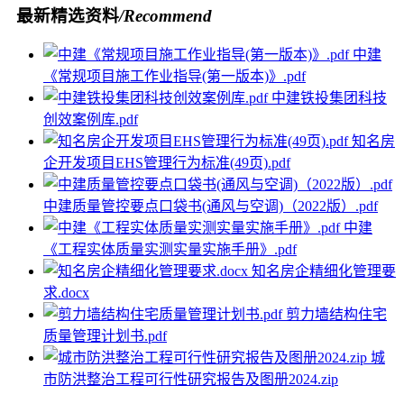
最新精选资料
/Recommend
中建
《常规项目施工作业指导(第一版本)》.pdf
中建铁投集团科技
创效案例库.pdf
知名房
企开发项目EHS管理行为标准(49页).pdf
中建质量管控要点口袋书(通风与空调)（2022版）.pdf
中建
《工程实体质量实测实量实施手册》.pdf
知名房企精细化管理要
求.docx
剪力墙结构住宅
质量管理计划书.pdf
城
市防洪整治工程可行性研究报告及图册2024.zip