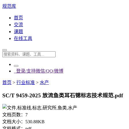
规范库
首页
交流
课题
在线工具
登录/支持微信/QQ/微博
首页
>
行业标准
>
水产
SC/T 9459-2025 放流鱼类耳石锶标志技术规范.pdf
文档页数：
7
文档大小：
530.88KB
文档格式：
pdf