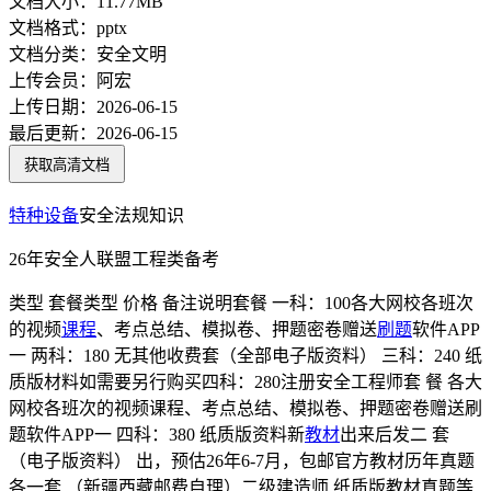
文档大小：
11.77MB
文档格式：
pptx
文档分类：
安全文明
上传会员：
阿宏
上传日期：
2026-06-15
最后更新：
2026-06-15
获取高清文档
特种设备
安全法规知识
26年安全人联盟工程类备考
类型 套餐类型 价格 备注说明套餐 一科：100各大网校各班次
的视频
课程
、考点总结、模拟卷、押题密卷赠送
刷题
软件APP
一 两科：180 无其他收费套（全部电子版资料） 三科：240 纸
质版材料如需要另行购买四科：280注册安全工程师套 餐 各大
网校各班次的视频课程、考点总结、模拟卷、押题密卷赠送刷
题软件APP一 四科：380 纸质版资料新
教材
出来后发二 套
（电子版资料） 出，预估26年6-7月，包邮官方教材历年真题
各一套 （新疆西藏邮费自理）二级建造师 纸质版教材真题等