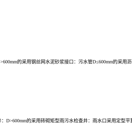
600mm的采用钢丝网水泥砂浆接口：污水管D≤600mm的采用沥青
井：D>600mm的采用砖砌矩型雨污水检查井：雨水口采用定型平