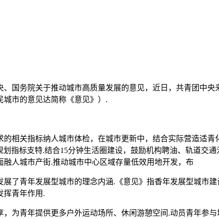
央、国务院关于推动城市高质量发展的意见，近日，共青团中央来
城市的意见达简称《意见》）.
求的相关指标纳人城市体检，在城市更新中，结合实际营造适青化
等规划指标支特.结合15分钟生活圈建设，鼓励机构聘油、轨道交
面融人城市产街.推动城市中心区域存量低效用地开发，布
发展了青年发展型城市的理念内涵.《意见》指香年发展型城市建
挥青年作用.
享，为青年提供更多户外运动场所、休闲游憩空间.动员青年参与