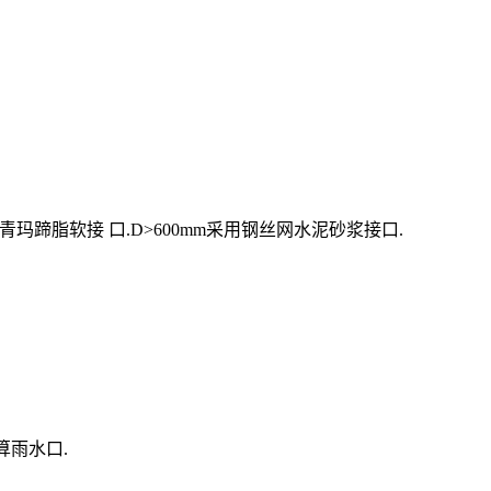
玛蹄脂软接 口.D>600mm采用钢丝网水泥砂浆接口.
算雨水口.