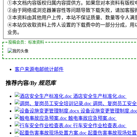
①本文档内容版权归属内容提供方。如果您对本资料有版权
②由于网络或浏览器兼容性等问题导致下载失败，请加客服
③本资料由其他用户上传，本站不保证质量、数量等令人满
④本站仅收取资料上传人设置的下载费中的一部分分成，用
业务。
投稿会员：标准资料
客户
来源
电邮
统计
邮件
推荐内容
/By 规范库
酒店安全生产标准化.doc
调岗、复岗员工安全培
设备设施变更管理制度.do
触电事故应急预案.doc
行车安全作业检查表.doc
起重伤害事故现场处置方