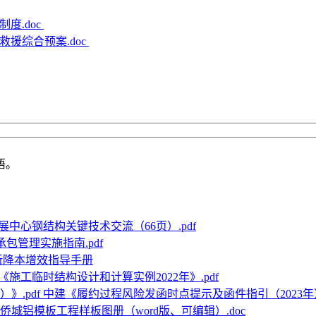
度.doc
援综合预案.doc
语。
展中心钢结构关键技术交流（66页）.pdf
承包管理实施指南.pdf
新降本增效指导手册
《施工临时结构设计和计算实例2022年》.pdf
中建《履约过程风险发函时点提示及函件指引（2023年）》
侨城铝模板工程样板图册（word版、可编辑）.doc