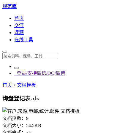
规范库
首页
交流
课题
在线工具
登录/支持微信/QQ/微博
首页
>
文档模板
询盘登记表.xls
文档页数：
9
文档大小：
54.5KB
文档格式：
xls