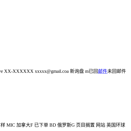
ave XX-XXXXXX xxxxx@gmail.coa 新询盘 m已回
邮件
未回邮件
拿样 MIC 加拿大F 已下单 BD 俄罗斯G 页目搁置 网站 英国环球