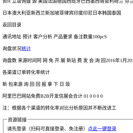
资H 立圾询盘 源 美国法国德国西班牙巴西墨西哥智利荷兰 
日本澳大利亚新西兰新加坡菲律宾印度印尼日本韩国泰国
返回目录
通讯地址 预计 客户分析 产品要求 备注数量100pcS
询盘状况
统计
询盘数 来源时间阿 网 免 开 展 新站 费 发 会 询 回2016年1月2016
各渠道订单转化率统计
新 包来源 询 回 回 报 拿 下 日 圾
阿里巴巴网站免费B2B开发信展会合计 01 0 0 0 0
注：根据各个渠道的转化率对比分析原因并不断改进工
资源链接
请先登录（扫码可直接登录、免注册）
点此一键登录