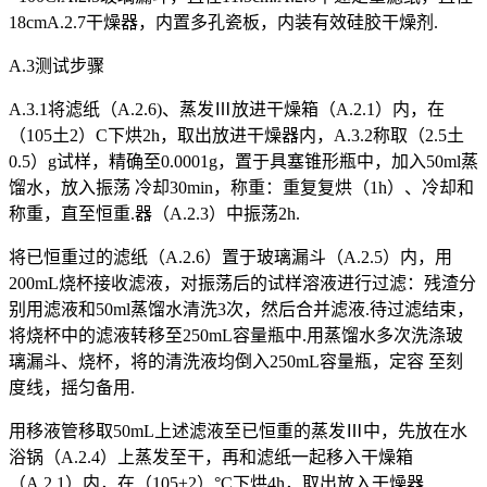
18cmA.2.7干燥器，内置多孔瓷板，内装有效硅胶干燥剂.
A.3测试步骤
A.3.1将滤纸（A.2.6)、蒸发Ⅲ放进干燥箱（A.2.1）内，在
（105土2）C下烘2h，取出放进干燥器内，A.3.2称取（2.5土
0.5）g试样，精确至0.0001g，置于具塞锥形瓶中，加入50ml蒸
馏水，放入振荡 冷却30min，称重：重复复烘（1h）、冷却和
称重，直至恒重.器（A.2.3）中振荡2h.
将已恒重过的滤纸（A.2.6）置于玻璃漏斗（A.2.5）内，用
200mL烧杯接收滤液，对振荡后的试样溶液进行过滤：残渣分
别用滤液和50ml蒸馏水清洗3次，然后合并滤液.待过滤结束，
将烧杯中的滤液转移至250mL容量瓶中.用蒸馏水多次洗涤玻
璃漏斗、烧杯，将的清洗液均倒入250mL容量瓶，定容 至刻
度线，摇匀备用.
用移液管移取50mL上述滤液至已恒重的蒸发Ⅲ中，先放在水
浴锅（A.2.4）上蒸发至干，再和滤纸一起移入干燥箱
（A.2.1）内，在（105±2）°C下烘4h，取出放入干燥器