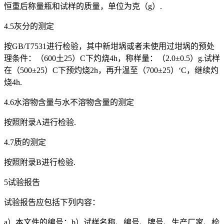
恒重后称量瓶和试样的质量，单位为克（g）.
4.5灰分的测定
按GB/T7531进行检验，其中新坩埚或者未使用过坩埚的预处
理条件：（600土25）C下灼烧4h，称样量：（2.0±0.5）g.试样
在（500±25）C下预灼烧2h，再升温至（700±25）‘C，继续灼
烧4h.
4.6水溶物含量与水不溶物含量的测定
按照附录A进行检验.
4.7质的测定
按照附录B进行检验.
5试验报告
试验报告应包括下列内容：
a）本文件的编号：b）试样名称、编号、牌号、生产厂家、检