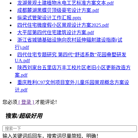
龙湖景观土建植物水电工艺标准方案文本.pdf
成都麓湖黑蝶贝顶级豪宅设计方案.pdf
纵梁式管架设计工作汇报.pptx
四代住宅微度假小区景观设计方案2025.pdf
大平层第四代住宅建筑设计方案.pdf
浙江省城镇基础设施向农村延伸辐射建设指南(试
行).pdf
四代住宅专题研究 第四代“舒适系数”花园叠墅研发
UA.pdf
陕西刘家台五里店万丰工校片区老旧小区更新改造方
案.pdf
重庆胜利C97文创项目室外儿童乐园景观概念方案设
计.pdf
您必须
[ 登录 ]
才能评论！
搜索
/超级好用
输入关键词后回车，搜索词尽量简短、明确！