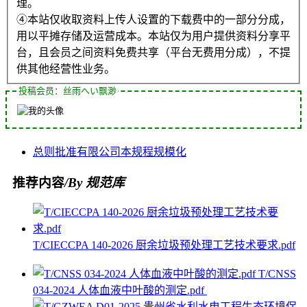
理。
④本站仅收取资料上传人设置的下载费中的一部分分成，
用以平摊存储及运营成本。本站仅为用户提供资料分享平
台，且会员之间资料免费共享（平台无费用分成），不提
供其他经营性业务。
投稿会员：丝雨へい飘渺
总则
批准
有限公司
本规程
规模化
推荐内容
/By 规范库
T/CIECCPA 140-2026 厨余垃圾预处理工艺技术要求.pdf
T/CNSS
034-2024 人体血液中叶酸的测定.pdf