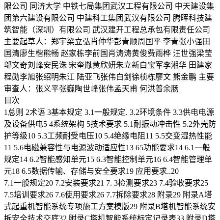
限公司 同济大学 中铁七局集团武汉工程有限公司 中天建设集
团第六建设有限公司 中建科工集团武汉有限公司 腾晖科技建
筑智能（深圳）有限公司 武汉建开工程总承包有限责任公司
主要起草人：郑宇梁立弘肖仲华彭青顺周国平 李青张小强田
国清廖生楷熊畅 赵家栋李前国肖涛涛黄俊费雨桦 汪世强梁莹
邬文奇刘峰安民洙 宋奎胤黄欣妍朱立新白宝军李湘华 田建家
程勋李旭张绍明朱江 陆亚飞张伟白剑徐桢栋廖文 熊金鹏 主要
审查人：张义平张巍陶世峰张伟孟天甫 何洪普余肠
目次
1总则 2术语 3基本规定 3.1一般规定. 3.2环境条件 3.3供电电源
及设备供电5 4系统架构 5技术要求 5.1耐振动冲击性 5.2外壳防
护等级10 5.3工频耐受电压10 5.4绝缘电阻11 5.5交变湿热性能
11 5.6电磁兼容性与电源波动适应性13 65功能要求14 6.1一般
规定14 6.2智能感知单元15 6.3智能控制单元16 6.4智能管理单
元18 6.5数据传输、存储与安全要求19 应用要求..20
7.1一般规定20 7.2安装要求21 7. 3检测要求23 7.4验收要求25
7.5培训要求26 7.6使用要求26 7.7拆除要求28 附录29 附录A塔
式起重机智能系统专项施工方案模版29 附录B塔机智能系统安
拆安全技术交底32 附录C塔机智能系统标定记录表33 附录D塔