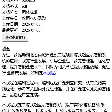
文档大小：
3.83MB
文档格式：
pdf
文档分类：
团体标准
上传会员：
丝雨へい飘渺
上传日期：
2026-07-08
最后更新：
2026-07-08
获取高清文档
加温
为进一步推动湖北省内城市建设工程项目塔式起重机智能系
统的应用，规范行业发展，引导企业进一步完善标准、强化管
理，提升智能建造水平，同时为相关单位提供标准依据，促进
行 业健康发展，特制定
本规程
。
本规程在编制过程中，编制组经广泛调查研究，认真总结实
践经验，参考有关国内外先进标准，并在广泛征求意见的基础
上，最后经审查定稿。
本规程规定了塔式起重机智能系统（以下简称“塔机智能 系
统”）的系统架构、技术要求、功能要求及应用要求等，对全