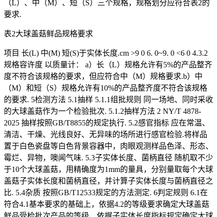
（L）、中（M）、短（S）三个规格，规格划分应符合表2的
要求.
表2大球盖菇鲜品规格要求
项目 长(L) 中(M) 短(S)于实体长度.cm >9 0 6. 0~9. 0 <6 0 4.3.2
规格容许度 以质量计： a）长（L）规格允许有5%的产品整齐
度不符合该规格的要求，但应符合中（M）规格要求.b）中
（M）和短（S）规格允许有10%的产品整齐度不符合该规格
的要求. 5检测方法 5.1抽样 5.1.1组批规则 同一场地、同时采收
的大球盖菇作为一个检验批次. 5.1.2抽样方法 2 NY/T 4878-
2025 抽样按照GB/T8855的规定执行. 5.2感官指标 应在常温、
清洁、干燥、光线良好、无异味的场所进行感官检验.将样品
置于白色瓷盘等白色背景容器中，肉眼观测样品色泽、形态、
霉烂、异物，噢闻气味. 5.3子实体长度、菌柄直径 随机取不少
于10个大球盖菇，用精确度为1mm的量具，分别量取每个大球
盖菇子实体长度和菌柄直径，并计算子实体长度与菌柄直径之
比. 5.4杂质 按照GB/T12533规定的方法测定. 6判定规则 6.1在
符合4.1基本要求的基础上，依据4.2的等级要求确定大球盖菇
鲜品受检批次产品的等级，依据子实体长度指标规定确定大球