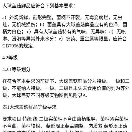
大球盖菇鲜品应符合下列基本要求：
a）外观新鲜，菇形完整，菌柄不开裂，无霉变腐烂，无虫
蛙，无机械损伤；b）菌盖具有大球盖菇鲜品应有的色泽，菌
柄为白色； c）具有大球盖菇特有的气味，无异味；d）无喷
淋、浸泡等异常外来水分：e）农药、重金属等限量，应符合
GB7096的规定.
4.2等级
4.2.1等级划分
在符合基本要求的前提下，大球盖菇鲜品分为特级、一级和二
级，不能纳人特级、一级、二级且未失去食用价值的列为等外
级，大球盖菇不同等级实物图例见附录A.
表1大球盖菇鲜品等级要求
要求项目 特级 级 二级实菌柄不弯由菌柄粗胖，菌柄紧实菌柄
不弯曲，菌柄较粗， 菇形周正菇盖圆整，肉质紧 菇形周正菇