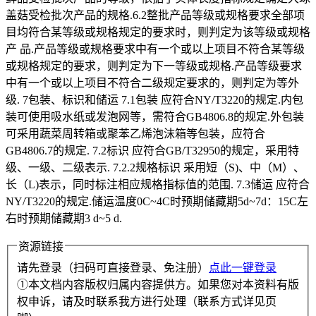
盖菇受检批次产品的规格.6.2整批产品等级或规格要求全部项
目均符合某等级或规格规定的要求时，则判定为该等级或规格
产 品.产品等级或规格要求中有一个或以上项目不符合某等级
或规格规定的要求，则判定为下一等级或规格.产品等级要求
中有一个或以上项目不符合二级规定要求的，则判定为等外
级. 7包装、标识和储运 7.1包装 应符合NY/T3220的规定.内包
装可使用吸水纸或发泡网等，需符合GB4806.8的规定.外包装
可采用蔬菜周转箱或聚苯乙烯泡沫箱等包装，应符合
GB4806.7的规定. 7.2标识 应符合GB/T32950的规定，采用特
级、一级、二级表示. 7.2.2规格标识 采用短（S)、中（M）、
长（L)表示，同时标注相应规格指标值的范围. 7.3储运 应符合
NY/T3220的规定.储运温度0C~4C时预期储藏期5d~7d：15C左
右时预期储藏期3 d~5 d.
资源链接
请先登录（扫码可直接登录、免注册）
点此一键登录
①本文档内容版权归属内容提供方。如果您对本资料有版
权申诉，请及时联系我方进行处理（联系方式详见页