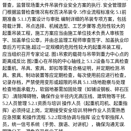
督查，监督现场重大件吊装作业安全方案的执行. 安全管理部
门根据监督检查情况有权否决吊装令. 5作业流程标准化 5.1前
期准备 5.1.1方案设计与审批 编制详细的吊装专项方案，包括
荷载计算、吊点选择、机械选型、工艺步骤等.危险性较大的
起重吊装工程，施工方案应当由施工单位技术负责人审核签
字、加盖单位公章，并由总监理工程师审查签字、加盖执业印
章后方可实施.超过一定规模的危险性较大的起重吊装工程，
应当组织召开专家论证. 图1吊索的载荷与吊带到重力中心点的
距离成反比 图2重心在吊钩的中心轴线上 5.1.2设备与工具检查
起重机、吊具、索具、卸扣等需有合格证明，并定期检测.吊
具、索具、制动装置等应定期检查，每次使用前应进行检查，
记录存档，严禁使用变形或超限的吊具 5.1.3场地勘察与处理
检查地面承载力，软弱地基需加固处理（如铺设钢板、碎石压
实）.清除障碍物，确保作业半径内无高压线、建筑物等干扰.
5.2人员管理 5.2.1资质与培训 操作人员（起重机司机、起重指
挥）必须持证上岗，定期接受安全培训.特种作业人员需熟悉
应急预案 和操作流程. 5.2.2现场协调与指挥 设立专职指挥人
员，统一信号系统（手势、旗语、对讲机），确保沟通无误.