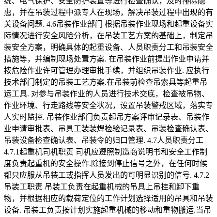
统、电气保护、安全防护装置等进行检查确认，及时排除隐
惠，并在吊装过程中派专人在现场，解决吊装过程中出现的有
关设备问题. 4.6吊装作业部门 根据吊装作业现场和起重设备实
际情况进行安全风险分析，在吊装工艺方案的基础上，制定吊
装安全方案，明确具体的起重设备、人员职责分工和吊装安全
措施等，并编制现场处置方案. 在吊装作业前提出作业申请并
按危险作业许可管理办理审批手续，并组织吊装作业. 应执行
技术部门制定的吊装工艺方案.在吊装前检查吊索具等起重吊
运工具. 对参与吊装作业的人员进行技术交底，检查被吊物、
作业环境、行走路线等安全状况，设置吊装警戒区域，落实专
人实时监控. 吊装作业部门负责起吊方案评审记录表、吊装作
业申请审批表、吊具工装装焊检验记录表、吊装检查确认表、
吊装设备检查确认表、吊装令的归口管理. 4.7人员职责分工
4.7.1起重机司机职责 司机应遵照制造商说明书和安全工作制
度负责起重机的安全操作.除接到停止信号之外，在任何时候
都只应服从吊装工或指挥人员发出的可明显识别的信号. 4.7.2
吊装工职责 吊装工负责在起重机械的吊具上吊挂和卸下重
物，并根据相应的载荷定位的工作计划选择适用的吊具和吊装
设备. 吊装工负责按计划实施起重机械的移动和重物搬运.当吊