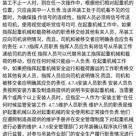
装工不止一人时，则在任一次操作中，根据他们相对起重机的
位置，只应由其中一人负责.当该吊装工处于司机看不见的位
置时，为确保操 作信号的连续性，指挥人员必须将信号传送
给司机，使用视觉或听觉信号均可. 在起重机械工作中，如果
指挥起重机械和载荷移动的职责移交给其他有关人员，吊装工
应向司机说明情况，而且，司机和被移交者应明确各自应负有
的责任. 4.7.3指挥人员职责 指挥人员应负有将信号从吊装工传
递给司机的责任.指挥人员可以代替吊装工指挥起重机械和载
荷的移动，但在任何时候只能由一人负责. 在起重机械工作
中，如果把指挥起重机械安全运行和载荷搬运的工作职责移交
给其他有关人员，指挥人员应向司机说明情况.而且，司机和
被移交者应明确其应负的责任. 4.7.4安装人员职责 安装人员负
责按照安装方案及制造商提供的说明书安装起重机械，当需要
两个或两个以上安装人员时，应指定一人作为“安装主管”在任
何时候监管安装工作. 4.7.5维护人员职责 维护人员的职责是维
护起重机械以及对起重机械的安全使用和正常操作负责.他们
应遵照制造商提供的维护手册并在安全管理制度下对起重机械
进行必要的维护. 4.7.6安全管理部门 对吊装确认程序执行情况
进行监督，对参与吊装作业部门的安全生产履行职责情况进行