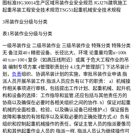
图标准HG30014生产区域吊装作业安全规范 JGJ276建筑施工
起重吊装工程安全技术规范TSG51起重机械安全技术规程
3吊装作业分级与分类
表1吊装作业分级与分类
一级吊装作业 二级吊装作业 三级吊装作业 特殊分类 特殊分类
无 备注双40 t 精密设备、长径比大、环境 论重量均需n>100t
40 t≤n<100 t 复杂（如高压线附近）或属 于危大工程作业的吊
装 编制专项方案 4管理职责划分 4.1生产管理部门 下达吊装计
划，
负责
组织、协调吊装计划的实施，审批吊装作业申请.指
派人员开展吊装工作.指派人员应负有以下的职责： a）机械操
作相关事项进行审核，包括提出工作计划、起重机械、起升机
构和设备的选择：工作指导和监管.还应包括与其他责任方的
协商以及确保在必要时各相关组织之间的协作. b）保证对起重
机械的全面检查、检验，以及确认设备已经维护.c）保证报告
故障和事故的有效程序以及采取必要的正确处理方式.d）负有
组织和控制起重机械操作的责任，保证主管人员的指派要像司
机和其他起重作业人员的 指派一样. 指派人员认为继续操作可