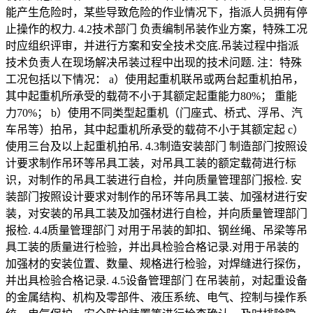
能产生危险时，某些导致危险的作业情况下，指派人员拥有停
止操作的权力. 4.2技术部门 负责编制吊装作业方案，特殊工况
时应组织评审，并进行方案和安全技术交底.吊装过程中指派
技术负责人在现场解决吊装过程中出现的技术问题. 注：特殊
工况包括以下情况： a）使用起重机联吊或两台起重机拍吊，
其中起重机所承受的载荷不小于其额定起重能力80%； 重能
力70%； b）使用不同类型起重机（门座式、桥式、浮吊、汽
车吊等）拍吊，其中起重机所承受的载荷不小于其额定起 c）
使用三台及以上起重机拍吊. 4.3制造安装部门 制造部门按照设
计要求制作吊环等吊具工装，对吊具工装的额定载荷进行标
识，对制作的吊具工装进行自检，并向质量管理部门报检. 安
装部门按照设计要求对制作的吊环等吊具工装、加强材进行安
装，对安装的吊具工装及加强材进行自检，并向质量管理部门
报检. 4.4质量管理部门 对用于吊装的卸扣、钢丝绳、吊梁等吊
具工装的质量进行检验，并出具检验合格记录.对用于吊装的
加强材的安装位置、数量、规格进行检验，对焊缝进行探伤，
并出具检验合格记录. 4.5设备管理部门 在吊装前，对起重设备
的金属结构、机构及零部件、液压系统、电气、控制与操作系